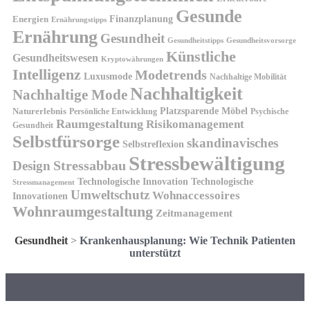
Gesunde
Finanzplanung
Energien
Ernährungstipps
Ernährung
Gesundheit
Gesundheitsvorsorge
Gesundheitstipps
Künstliche
Gesundheitswesen
Kryptowährungen
Intelligenz
Modetrends
Luxusmode
Nachhaltige Mobilität
Nachhaltigkeit
Nachhaltige Mode
Platzsparende Möbel
Naturerlebnis
Persönliche Entwicklung
Psychische
Raumgestaltung
Risikomanagement
Gesundheit
Selbstfürsorge
skandinavisches
Selbstreflexion
Stressbewältigung
Design
Stressabbau
Technologische Innovation
Technologische
Stressmanagement
Umweltschutz
Wohnaccessoires
Innovationen
Wohnraumgestaltung
Zeitmanagement
Gesundheit
>
Krankenhausplanung: Wie Technik Patienten
unterstützt