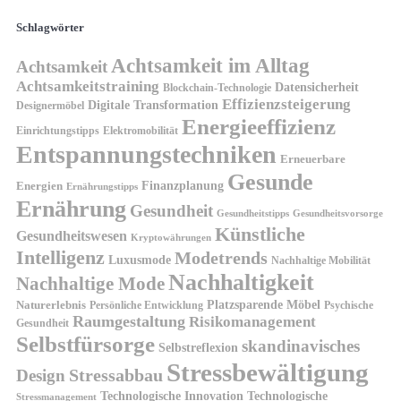
Schlagwörter
Achtsamkeit im Alltag
Achtsamkeit
Achtsamkeitstraining
Datensicherheit
Blockchain-Technologie
Effizienzsteigerung
Digitale Transformation
Designermöbel
Energieeffizienz
Einrichtungstipps
Elektromobilität
Entspannungstechniken
Erneuerbare
Gesunde
Finanzplanung
Energien
Ernährungstipps
Ernährung
Gesundheit
Gesundheitsvorsorge
Gesundheitstipps
Künstliche
Gesundheitswesen
Kryptowährungen
Intelligenz
Modetrends
Luxusmode
Nachhaltige Mobilität
Nachhaltigkeit
Nachhaltige Mode
Platzsparende Möbel
Naturerlebnis
Persönliche Entwicklung
Psychische
Raumgestaltung
Risikomanagement
Gesundheit
Selbstfürsorge
skandinavisches
Selbstreflexion
Stressbewältigung
Design
Stressabbau
Technologische Innovation
Technologische
Stressmanagement