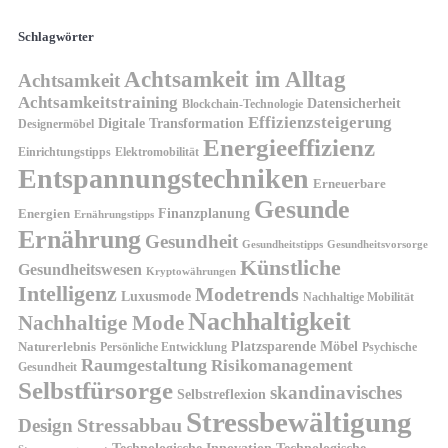
Schlagwörter
Achtsamkeit im Alltag
Achtsamkeit
Achtsamkeitstraining
Datensicherheit
Blockchain-Technologie
Effizienzsteigerung
Digitale Transformation
Designermöbel
Energieeffizienz
Einrichtungstipps
Elektromobilität
Entspannungstechniken
Erneuerbare
Gesunde
Finanzplanung
Energien
Ernährungstipps
Ernährung
Gesundheit
Gesundheitsvorsorge
Gesundheitstipps
Künstliche
Gesundheitswesen
Kryptowährungen
Intelligenz
Modetrends
Luxusmode
Nachhaltige Mobilität
Nachhaltigkeit
Nachhaltige Mode
Platzsparende Möbel
Naturerlebnis
Persönliche Entwicklung
Psychische
Raumgestaltung
Risikomanagement
Gesundheit
Selbstfürsorge
skandinavisches
Selbstreflexion
Stressbewältigung
Design
Stressabbau