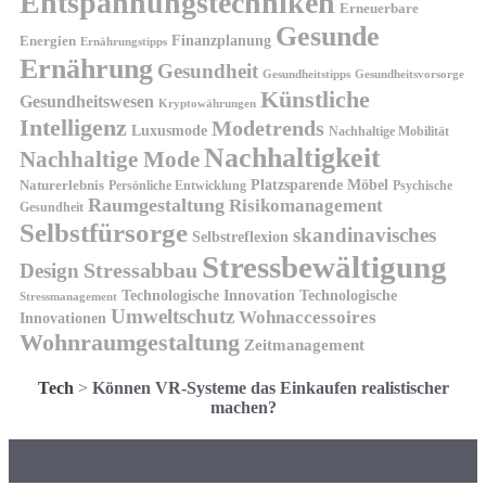
Entspannungstechniken
Erneuerbare
Gesunde
Finanzplanung
Energien
Ernährungstipps
Ernährung
Gesundheit
Gesundheitsvorsorge
Gesundheitstipps
Künstliche
Gesundheitswesen
Kryptowährungen
Intelligenz
Modetrends
Luxusmode
Nachhaltige Mobilität
Nachhaltigkeit
Nachhaltige Mode
Platzsparende Möbel
Naturerlebnis
Persönliche Entwicklung
Psychische
Raumgestaltung
Risikomanagement
Gesundheit
Selbstfürsorge
skandinavisches
Selbstreflexion
Stressbewältigung
Design
Stressabbau
Technologische Innovation
Technologische
Stressmanagement
Umweltschutz
Wohnaccessoires
Innovationen
Wohnraumgestaltung
Zeitmanagement
Tech
>
Können VR-Systeme das Einkaufen realistischer
machen?