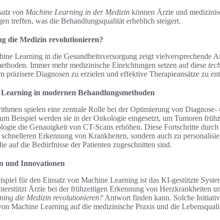
satz von Machine Learning in der Medizin
können Ärzte und medizinis
en treffen, was die Behandlungsqualität erheblich steigert.
 die Medizin revolutionieren?
hine Learning in die Gesundheitsversorgung zeigt vielversprechende A
thoden. Immer mehr medizinische Einrichtungen setzen auf diese
tec
um präzisere Diagnosen zu erzielen und effektive Therapieansätze zu en
e Learning in modernen Behandlungsmethoden
thmen spielen eine zentrale Rolle bei der Optimierung von Diagnose-
m Beispiel werden sie in der Onkologie eingesetzt, um Tumoren frühz
ologie die Genauigkeit von CT-Scans erhöhen. Diese Fortschritte durch
r schnelleren Erkennung von Krankheiten, sondern auch zu personalisie
ie auf die Bedürfnisse der Patienten zugeschnitten sind.
en und Innovationen
spiel für den Einsatz von Machine Learning ist das KI-gestützte Syst
terstützt Ärzte bei der frühzeitigen Erkennung von Herzkrankheiten un
ng die Medizin revolutionieren?
Antwort finden kann. Solche Initiati
on Machine Learning auf die medizinische Praxis und die Lebensqualit