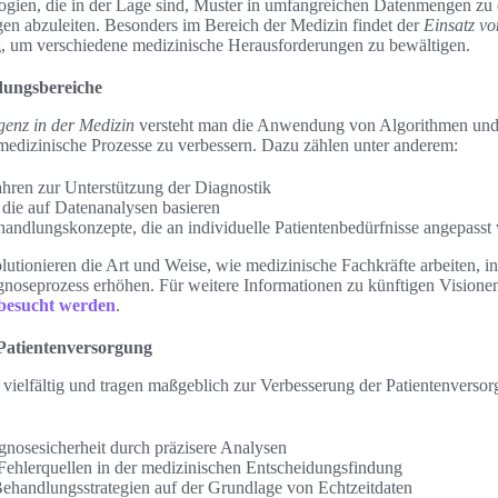
logien, die in der Lage sind, Muster in umfangreichen Datenmengen zu
gen abzuleiten. Besonders im Bereich der Medizin findet der
Einsatz v
um verschiedene medizinische Herausforderungen zu bewältigen.
dungsbereiche
igenz in der Medizin
versteht man die Anwendung von Algorithmen und
edizinische Prozesse zu verbessern. Dazu zählen unter anderem:
hren zur Unterstützung der Diagnostik
die auf Datenanalysen basieren
ehandlungskonzepte, die an individuelle Patientenbedürfnisse angepasst
utionieren die Art und Weise, wie medizinische Fachkräfte arbeiten, in
noseprozess erhöhen. Für weitere Informationen zu künftigen Visionen
besucht werden
.
 Patientenversorgung
 vielfältig und tragen maßgeblich zur Verbesserung der Patientenverso
nosesicherheit durch präzisere Analysen
ehlerquellen in der medizinischen Entscheidungsfindung
ehandlungsstrategien auf der Grundlage von Echtzeitdaten