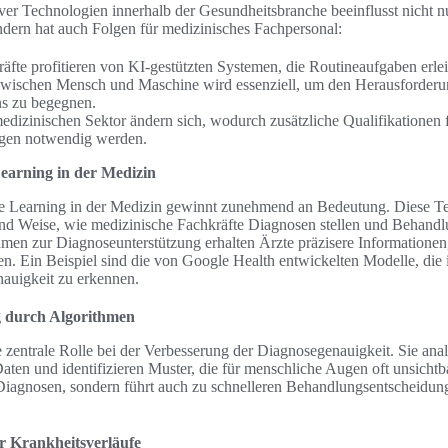
er Technologien innerhalb der Gesundheitsbranche beeinflusst nicht nu
ndern hat auch Folgen für medizinisches Fachpersonal:
äfte profitieren von KI-gestützten Systemen, die Routineaufgaben erlei
wischen Mensch und Maschine wird essenziell, um den Herausforder
s zu begegnen.
medizinischen Sektor ändern sich, wodurch zusätzliche Qualifikatione
ugen notwendig werden.
earning in der Medizin
e Learning in der Medizin gewinnt zunehmend an Bedeutung. Diese T
 und Weise, wie medizinische Fachkräfte Diagnosen stellen und Behand
men zur Diagnoseunterstützung erhalten Ärzte präzisere Informationen,
. Ein Beispiel sind die von Google Health entwickelten Modelle, die 
auigkeit zu erkennen.
g durch Algorithmen
e zentrale Rolle bei der Verbesserung der Diagnosegenauigkeit. Sie an
ten und identifizieren Muster, die für menschliche Augen oft unsichtb
e Diagnosen, sondern führt auch zu schnelleren Behandlungsentscheidu
r Krankheitsverläufe