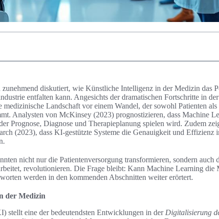
d zunehmend diskutiert, wie Künstliche Intelligenz in der Medizin das
ndustrie entfalten kann. Angesichts der dramatischen Fortschritte in de
ie medizinische Landschaft vor einem Wandel, der sowohl Patienten als
mt. Analysten von McKinsey (2023) prognostizieren, dass Machine Le
 der Prognose, Diagnose und Therapieplanung spielen wird. Zudem zei
arch (2023), dass KI-gestützte Systeme die Genauigkeit und Effizienz
n.
nten nicht nur die Patientenversorgung transformieren, sondern auch 
rbeitet, revolutionieren. Die Frage bleibt: Kann Machine Learning die
tworten werden in den kommenden Abschnitten weiter erörtert.
in der Medizin
KI) stellt eine der bedeutendsten Entwicklungen in der
Digitalisierung 