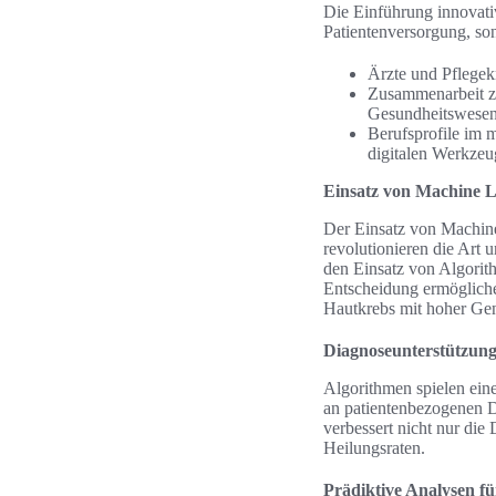
Die Einführung innovativ
Patientenversorgung, so
Ärzte und Pflegekr
Zusammenarbeit z
Gesundheitswesen
Berufsprofile im 
digitalen Werkze
Einsatz von Machine L
Der Einsatz von Machin
revolutionieren die Art
den Einsatz von Algorith
Entscheidung ermöglichen
Hautkrebs mit hoher Gen
Diagnoseunterstützun
Algorithmen spielen ein
an patientenbezogenen Da
verbessert nicht nur di
Heilungsraten.
Prädiktive Analysen fü