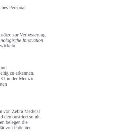
ches Personal
nsätze zur Verbesserung
hnologische Innovation
twickeln.
 und
eitig zu erkennen,
 KI in der Medizin
rten
em von Zebra Medical
d demonstriert somit,
ven belegen die
ät von Patienten