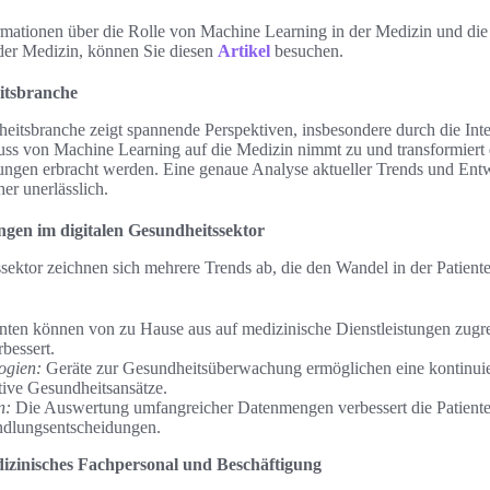
rmationen über die Rolle von Machine Learning in der Medizin und die
 der Medizin, können Sie diesen
Artikel
besuchen.
itsbranche
itsbranche zeigt spannende Perspektiven, insbesondere durch die Integ
uss von Machine Learning auf die Medizin nimmt zu und transformiert 
tungen erbracht werden. Eine genaue Analyse aktueller Trends und Ent
er unerlässlich.
gen im digitalen Gesundheitssektor
ssektor zeichnen sich mehrere Trends ab, die den Wandel in der Patien
nten können von zu Hause aus auf medizinische Dienstleistungen zugre
bessert.
ogien:
Geräte zur Gesundheitsüberwachung ermöglichen eine kontinuie
tive Gesundheitsansätze.
n:
Die Auswertung umfangreicher Datenmengen verbessert die Patient
ndlungsentscheidungen.
zinisches Fachpersonal und Beschäftigung