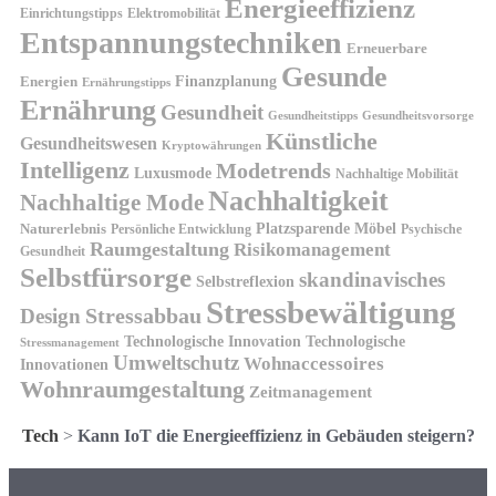
Energieeffizienz
Einrichtungstipps
Elektromobilität
Entspannungstechniken
Erneuerbare
Gesunde
Finanzplanung
Energien
Ernährungstipps
Ernährung
Gesundheit
Gesundheitsvorsorge
Gesundheitstipps
Künstliche
Gesundheitswesen
Kryptowährungen
Intelligenz
Modetrends
Luxusmode
Nachhaltige Mobilität
Nachhaltigkeit
Nachhaltige Mode
Platzsparende Möbel
Naturerlebnis
Persönliche Entwicklung
Psychische
Raumgestaltung
Risikomanagement
Gesundheit
Selbstfürsorge
skandinavisches
Selbstreflexion
Stressbewältigung
Design
Stressabbau
Technologische Innovation
Technologische
Stressmanagement
Umweltschutz
Wohnaccessoires
Innovationen
Wohnraumgestaltung
Zeitmanagement
Tech
>
Kann IoT die Energieeffizienz in Gebäuden steigern?