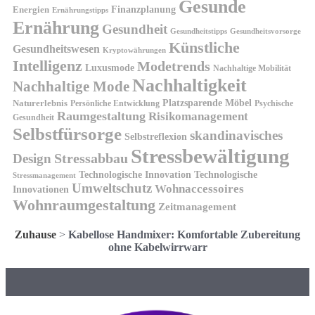
Gesunde
Finanzplanung
Energien
Ernährungstipps
Ernährung
Gesundheit
Gesundheitsvorsorge
Gesundheitstipps
Künstliche
Gesundheitswesen
Kryptowährungen
Intelligenz
Modetrends
Luxusmode
Nachhaltige Mobilität
Nachhaltigkeit
Nachhaltige Mode
Platzsparende Möbel
Naturerlebnis
Persönliche Entwicklung
Psychische
Raumgestaltung
Risikomanagement
Gesundheit
Selbstfürsorge
skandinavisches
Selbstreflexion
Stressbewältigung
Design
Stressabbau
Technologische Innovation
Technologische
Stressmanagement
Umweltschutz
Wohnaccessoires
Innovationen
Wohnraumgestaltung
Zeitmanagement
Zuhause
>
Kabellose Handmixer: Komfortable Zubereitung
ohne Kabelwirrwarr