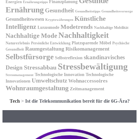
Gesunde
Finanzplanung
Energien
Ernährungstipps
Ernährung
Gesundheit
Gesundheitsvorsorge
Gesundheitstipps
Künstliche
Gesundheitswesen
Kryptowährungen
Intelligenz
Modetrends
Luxusmode
Nachhaltige Mobilität
Nachhaltigkeit
Nachhaltige Mode
Platzsparende Möbel
Naturerlebnis
Persönliche Entwicklung
Psychische
Raumgestaltung
Risikomanagement
Gesundheit
Selbstfürsorge
skandinavisches
Selbstreflexion
Stressbewältigung
Design
Stressabbau
Technologische Innovation
Technologische
Stressmanagement
Umweltschutz
Wohnaccessoires
Innovationen
Wohnraumgestaltung
Zeitmanagement
Tech
>
Ist die Telekommunikation bereit für die 6G-Ära?