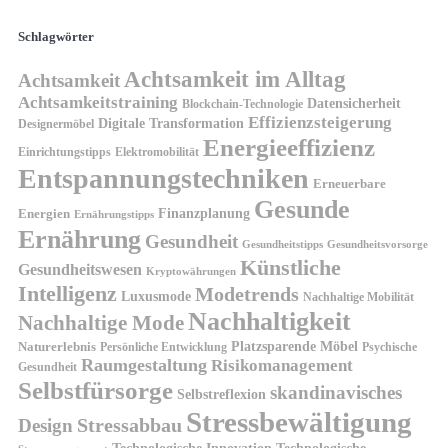
Schlagwörter
Achtsamkeit im Alltag
Achtsamkeit
Achtsamkeitstraining
Datensicherheit
Blockchain-Technologie
Effizienzsteigerung
Digitale Transformation
Designermöbel
Energieeffizienz
Einrichtungstipps
Elektromobilität
Entspannungstechniken
Erneuerbare
Gesunde
Finanzplanung
Energien
Ernährungstipps
Ernährung
Gesundheit
Gesundheitsvorsorge
Gesundheitstipps
Künstliche
Gesundheitswesen
Kryptowährungen
Intelligenz
Modetrends
Luxusmode
Nachhaltige Mobilität
Nachhaltigkeit
Nachhaltige Mode
Platzsparende Möbel
Naturerlebnis
Persönliche Entwicklung
Psychische
Raumgestaltung
Risikomanagement
Gesundheit
Selbstfürsorge
skandinavisches
Selbstreflexion
Stressbewältigung
Design
Stressabbau