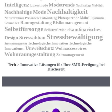
Intelligenz
Modetrends
Luxusmode
Nachhaltige Mobilität
Nachhaltigkeit
Nachhaltige Mode
Platzsparende Möbel
Naturerlebnis
Persönliche Entwicklung
Psychische
Raumgestaltung
Risikomanagement
Gesundheit
Selbstfürsorge
skandinavisches
Selbstreflexion
Stressbewältigung
Design
Stressabbau
Technologische Innovation
Technologische
Stressmanagement
Umweltschutz
Wohnaccessoires
Innovationen
Wohnraumgestaltung
Zeitmanagement
Tech
>
Innovative Lösungen für Ihre SMD-Fertigung bei
Dischereit