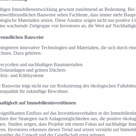
ltigen Immobilienentwicklung gewinnt zunehmend an Bedeutung. Bei 
 umweltfreundlichen Bauweise sehen Fachleute, dass immer mehr Baupr
ologische Materialien setzen. Diese Ansätze zeigen nicht nur positive
ine wachsende Zielgruppe von Investoren an, die Wert auf Nachhaltigke
reundlichen Bauweise
egrieren innovative Technologien und Materialien, die sich durch ein
chnen. Dazu gehören:
cycelten und nachhaltigen Baumaterialien
n Solaranlagen und grünen Dächern
 Heiz- und Kühlsysteme
 Bauweise trägt nicht nur zur Reduzierung des ökologischen Fußabdru
nsqualität für zukünftige Bewohner.
altigkeit auf Immobilieninvestitionen
 signifikanten Einfluss auf das Investitionsverhalten in der Immobilie
hten ihre Strategien nach Anlagemöglichkeiten aus, die positive ökolog
n. Studien zeigen, dass Projekte mit einem Fokus auf nachhaltige Imm
en. Investoren erkennen diesen Trend und setzen verstärkt auf Immobili
genüber der Umwelt und der Gesellschaft ernst nehmen.