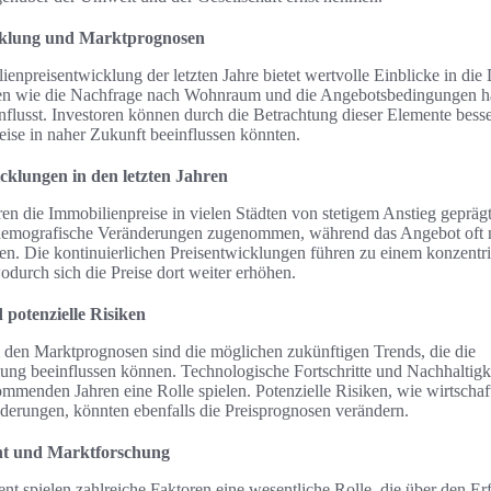
cklung und Marktprognosen
enpreisentwicklung der letzten Jahre bietet wertvolle Einblicke in di
ren wie die Nachfrage nach Wohnraum und die Angebotsbedingungen ha
nflusst. Investoren können durch die Betrachtung dieser Elemente bess
eise in naher Zukunft beeinflussen könnten.
cklungen in den letzten Jahren
ren die Immobilienpreise in vielen Städten von stetigem Anstieg geprä
 demografische Veränderungen zugenommen, während das Angebot oft n
n. Die kontinuierlichen Preisentwicklungen führen zu einem konzentrie
durch sich die Preise dort weiter erhöhen.
potenzielle Risiken
i den Marktprognosen sind die möglichen zukünftigen Trends, die die
ung beeinflussen können. Technologische Fortschritte und Nachhaltigke
mmenden Jahren eine Rolle spielen. Potenzielle Risiken, wie wirtschaf
nderungen, könnten ebenfalls die Preisprognosen verändern.
t und Marktforschung
 spielen zahlreiche Faktoren eine wesentliche Rolle, die über den Erf