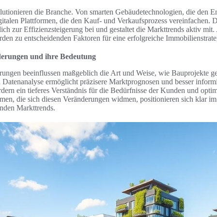
utionieren die Branche. Von smarten Gebäudetechnologien, die den E
igitalen Plattformen, die den Kauf- und Verkaufsprozess vereinfachen. D
ich zur Effizienzsteigerung bei und gestaltet die Markttrends aktiv mit. 
den zu entscheidenden Faktoren für eine erfolgreiche Immobilienstrate
derungen und ihre Bedeutung
ungen beeinflussen maßgeblich die Art und Weise, wie Bauprojekte g
 Datenanalyse ermöglicht präzisere Marktprognosen und besser inform
ern ein tieferes Verständnis für die Bedürfnisse der Kunden und optim
men, die sich diesen Veränderungen widmen, positionieren sich klar 
enden Markttrends.