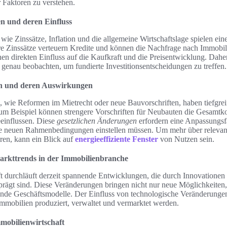
 Faktoren zu verstehen.
en und deren Einfluss
 wie Zinssätze, Inflation und die allgemeine Wirtschaftslage spielen ei
e Zinssätze verteuern Kredite und können die Nachfrage nach Immobili
einen direkten Einfluss auf die Kaufkraft und die Preisentwicklung. Dah
genau beobachten, um fundierte Investitionsentscheidungen zu treffen.
en und deren Auswirkungen
 wie Reformen im Mietrecht oder neue Bauvorschriften, haben tiefgr
m Beispiel können strengere Vorschriften für Neubauten die Gesamtko
einflussen. Diese
gesetzlichen Änderungen
erfordern eine Anpassungsfä
 die neuen Rahmenbedingungen einstellen müssen. Um mehr über relevan
ren, kann ein Blick auf
energieeffiziente Fenster
von Nutzen sein.
rkttrends in der Immobilienbranche
t durchläuft derzeit spannende Entwicklungen, die durch Innovationen 
prägt sind. Diese Veränderungen bringen nicht nur neue Möglichkeiten
de Geschäftsmodelle. Der Einfluss von technologische Veränderungen z
Immobilien produziert, verwaltet und vermarktet werden.
mobilienwirtschaft