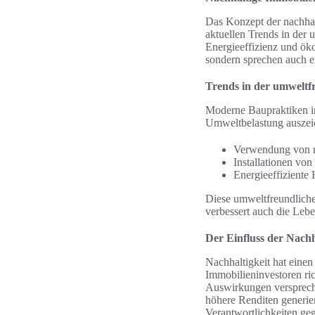
Das Konzept der nachha
aktuellen Trends in der
Energieeffizienz und ök
sondern sprechen auch e
Trends in der umweltf
Moderne Baupraktiken int
Umweltbelastung auszei
Verwendung von re
Installationen vo
Energieeffiziente
Diese umweltfreundliche
verbessert auch die Lebe
Der Einfluss der Nachh
Nachhaltigkeit hat einen
Immobilieninvestoren ric
Auswirkungen verspreche
höhere Renditen generier
Verantwortlichkeiten ge