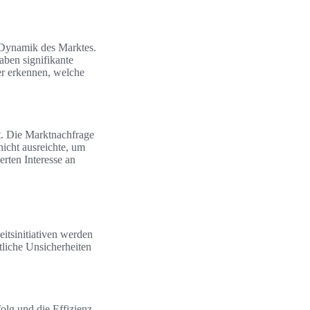
e Dynamik des Marktes.
ben signifikante
er erkennen, welche
gt. Die Marktnachfrage
icht ausreichte, um
rten Interesse an
itsinitiativen werden
tliche Unsicherheiten
olg und die Effizienz