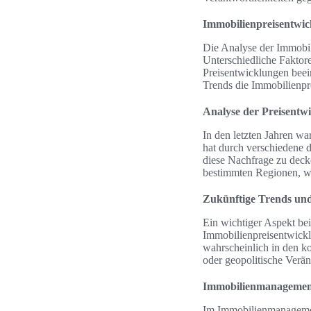
Immobilienpreisentwi
Die Analyse der Immobili
Unterschiedliche Fakto
Preisentwicklungen beei
Trends die Immobilienpr
Analyse der Preisentwi
In den letzten Jahren wa
hat durch verschiedene
diese Nachfrage zu decke
bestimmten Regionen, wo
Zukünftige Trends und 
Ein wichtiger Aspekt be
Immobilienpreisentwickl
wahrscheinlich in den ko
oder geopolitische Verä
Immobilienmanagemen
Im Immobilienmanagement