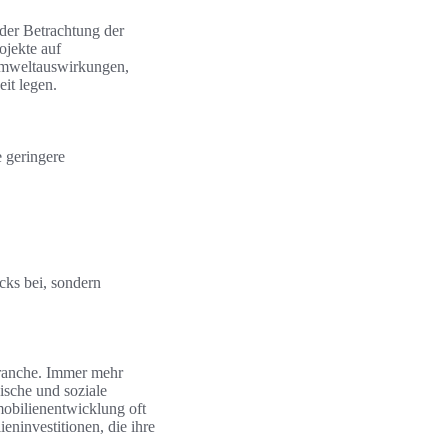
der Betrachtung der
ojekte auf
 Umweltauswirkungen,
it legen.
e geringere
cks bei, sondern
nbranche. Immer mehr
ische und soziale
obilienentwicklung oft
eninvestitionen, die ihre