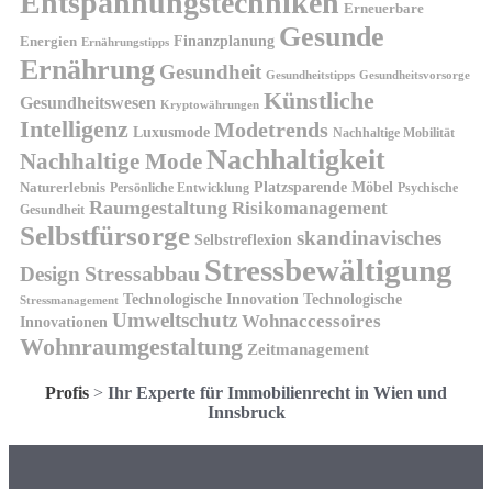
Entspannungstechniken
Erneuerbare
Gesunde
Finanzplanung
Energien
Ernährungstipps
Ernährung
Gesundheit
Gesundheitsvorsorge
Gesundheitstipps
Künstliche
Gesundheitswesen
Kryptowährungen
Intelligenz
Modetrends
Luxusmode
Nachhaltige Mobilität
Nachhaltigkeit
Nachhaltige Mode
Platzsparende Möbel
Naturerlebnis
Persönliche Entwicklung
Psychische
Raumgestaltung
Risikomanagement
Gesundheit
Selbstfürsorge
skandinavisches
Selbstreflexion
Stressbewältigung
Design
Stressabbau
Technologische Innovation
Technologische
Stressmanagement
Umweltschutz
Wohnaccessoires
Innovationen
Wohnraumgestaltung
Zeitmanagement
Profis
>
Ihr Experte für Immobilienrecht in Wien und
Innsbruck