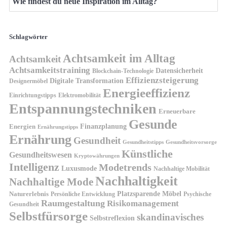
Wie findest du neue Inspiration im Alltag?
Schlagwörter
Achtsamkeit im Alltag
Achtsamkeit
Achtsamkeitstraining
Datensicherheit
Blockchain-Technologie
Effizienzsteigerung
Digitale Transformation
Designermöbel
Energieeffizienz
Einrichtungstipps
Elektromobilität
Entspannungstechniken
Erneuerbare
Gesunde
Finanzplanung
Energien
Ernährungstipps
Ernährung
Gesundheit
Gesundheitsvorsorge
Gesundheitstipps
Künstliche
Gesundheitswesen
Kryptowährungen
Intelligenz
Modetrends
Luxusmode
Nachhaltige Mobilität
Nachhaltigkeit
Nachhaltige Mode
Platzsparende Möbel
Naturerlebnis
Persönliche Entwicklung
Psychische
Raumgestaltung
Risikomanagement
Gesundheit
Selbstfürsorge
skandinavisches
Selbstreflexion