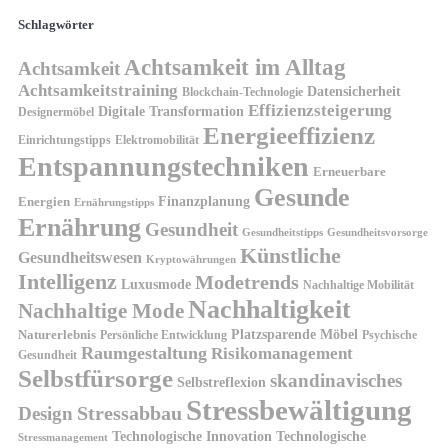
Schlagwörter
Achtsamkeit im Alltag
Achtsamkeit
Achtsamkeitstraining
Datensicherheit
Blockchain-Technologie
Effizienzsteigerung
Digitale Transformation
Designermöbel
Energieeffizienz
Einrichtungstipps
Elektromobilität
Entspannungstechniken
Erneuerbare
Gesunde
Finanzplanung
Energien
Ernährungstipps
Ernährung
Gesundheit
Gesundheitsvorsorge
Gesundheitstipps
Künstliche
Gesundheitswesen
Kryptowährungen
Intelligenz
Modetrends
Luxusmode
Nachhaltige Mobilität
Nachhaltigkeit
Nachhaltige Mode
Platzsparende Möbel
Naturerlebnis
Persönliche Entwicklung
Psychische
Raumgestaltung
Risikomanagement
Gesundheit
Selbstfürsorge
skandinavisches
Selbstreflexion
Stressbewältigung
Design
Stressabbau
Technologische Innovation
Technologische
Stressmanagement