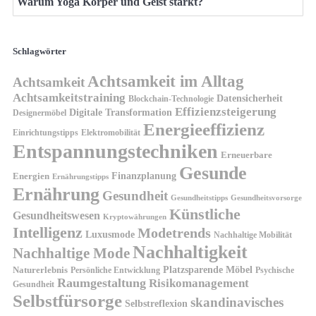
Warum Yoga Körper und Geist stärkt?
Schlagwörter
Achtsamkeit im Alltag
Achtsamkeit
Achtsamkeitstraining
Datensicherheit
Blockchain-Technologie
Effizienzsteigerung
Digitale Transformation
Designermöbel
Energieeffizienz
Einrichtungstipps
Elektromobilität
Entspannungstechniken
Erneuerbare
Gesunde
Finanzplanung
Energien
Ernährungstipps
Ernährung
Gesundheit
Gesundheitsvorsorge
Gesundheitstipps
Künstliche
Gesundheitswesen
Kryptowährungen
Intelligenz
Modetrends
Luxusmode
Nachhaltige Mobilität
Nachhaltigkeit
Nachhaltige Mode
Platzsparende Möbel
Naturerlebnis
Persönliche Entwicklung
Psychische
Raumgestaltung
Risikomanagement
Gesundheit
Selbstfürsorge
skandinavisches
Selbstreflexion