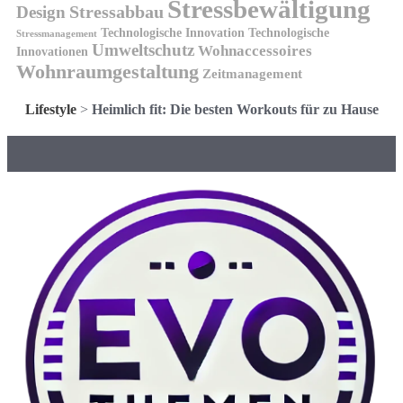
Stressbewältigung
Design
Stressabbau
Technologische Innovation
Technologische
Stressmanagement
Umweltschutz
Wohnaccessoires
Innovationen
Wohnraumgestaltung
Zeitmanagement
Lifestyle
>
Heimlich fit: Die besten Workouts für zu Hause