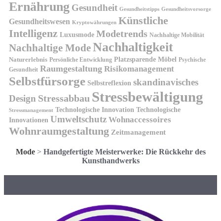
Ernährung
Gesundheit
Gesundheitsvorsorge
Gesundheitstipps
Künstliche
Gesundheitswesen
Kryptowährungen
Intelligenz
Modetrends
Luxusmode
Nachhaltige Mobilität
Nachhaltigkeit
Nachhaltige Mode
Platzsparende Möbel
Naturerlebnis
Persönliche Entwicklung
Psychische
Raumgestaltung
Risikomanagement
Gesundheit
Selbstfürsorge
skandinavisches
Selbstreflexion
Stressbewältigung
Design
Stressabbau
Technologische Innovation
Technologische
Stressmanagement
Umweltschutz
Wohnaccessoires
Innovationen
Wohnraumgestaltung
Zeitmanagement
Mode
>
Handgefertigte Meisterwerke: Die Rückkehr des
Kunsthandwerks