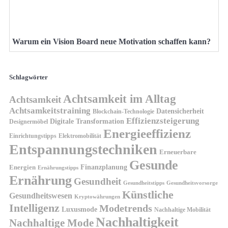
Warum ein Vision Board neue Motivation schaffen kann?
Schlagwörter
Achtsamkeit im Alltag
Achtsamkeit
Achtsamkeitstraining
Datensicherheit
Blockchain-Technologie
Effizienzsteigerung
Digitale Transformation
Designermöbel
Energieeffizienz
Einrichtungstipps
Elektromobilität
Entspannungstechniken
Erneuerbare
Gesunde
Finanzplanung
Energien
Ernährungstipps
Ernährung
Gesundheit
Gesundheitsvorsorge
Gesundheitstipps
Künstliche
Gesundheitswesen
Kryptowährungen
Intelligenz
Modetrends
Luxusmode
Nachhaltige Mobilität
Nachhaltigkeit
Nachhaltige Mode