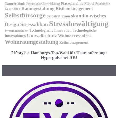
Platzsparende Möbel
Naturerlebnis
Persönliche Entwicklung
Psychische
Raumgestaltung
Risikomanagement
Gesundheit
Selbstfürsorge
skandinavisches
Selbstreflexion
Stressbewältigung
Design
Stressabbau
Technologische Innovation
Technologische
Stressmanagement
Umweltschutz
Wohnaccessoires
Innovationen
Wohnraumgestaltung
Zeitmanagement
Lifestyle
>
Hamburgs Top-Wahl für Haarentfernung:
Hyperpulse bei JOU