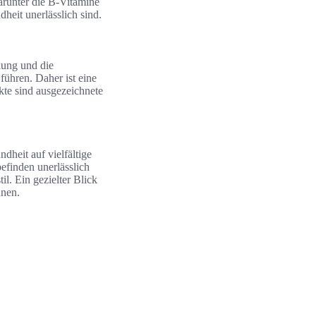
arunter die B-Vitamine
heit unerlässlich sind.
lung und die
ühren. Daher ist eine
te sind ausgezeichnete
dheit auf vielfältige
efinden unerlässlich
il. Ein gezielter Blick
nnen.