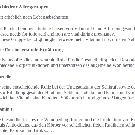
schiedene Altersgruppen
rt erheblich nach Lebensabschnitten:
e Kinder benötigen höhere Dosen von Vitamin D und A für ein gesun
eased needs for folic acid and iron are vital during pregnancy.
 Diese Gruppe benötigt möglicherweise mehr Vitamin B12, um den Nähr
ine für eine gesunde Ernährung
e Nährstoffe, die eine zentrale Rolle für die Gesundheit spielen. Beso
chiedene Körperfunktionen und unterstützen das allgemeine Wohlbefind
rteile
r seine entscheidende Rolle bei der Unterstützung der Sehkraft sowie d
zur Erhaltung gesunder Haut und Schleimhäute bei und kann somit vor 
wichtige Vitamin sind Karotten, Süßkartoffeln und grünes Blattgemüse.
tamin C
die Gesundheit, da es die Wundheilung fördert und die Produktion von Ko
als Antioxidans, das den Körper vor schädlichen freien Radikalen schüt
chte, Paprika und Brokkoli.