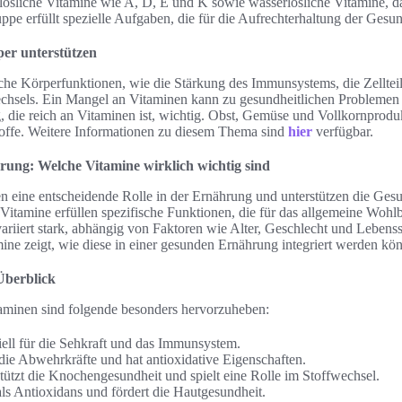
ttlösliche Vitamine wie A, D, E und K sowie wasserlösliche Vitamine, d
pe erfüllt spezielle Aufgaben, die für die Aufrechterhaltung der Gesund
er unterstützen
iche Körperfunktionen, wie die Stärkung des Immunsystems, die Zelltei
chsels. Ein Mangel an Vitaminen kann zu gesundheitlichen Problemen f
die reich an Vitaminen ist, wichtig. Obst, Gemüse und Vollkornproduk
toffe. Weitere Informationen zu diesem Thema sind
hier
verfügbar.
ung: Welche Vitamine wirklich wichtig sind
n eine entscheidende Rolle in der Ernährung und unterstützen die Gesun
Vitamine erfüllen spezifische Funktionen, die für das allgemeine Wohlb
ariiert stark, abhängig von Faktoren wie Alter, Geschlecht und Lebensst
mine zeigt, wie diese in einer gesunden Ernährung integriert werden kö
Überblick
aminen sind folgende besonders hervorzuheben:
iell für die Sehkraft und das Immunsystem.
die Abwehrkräfte und hat antioxidative Eigenschaften.
tützt die Knochengesundheit und spielt eine Rolle im Stoffwechsel.
ls Antioxidans und fördert die Hautgesundheit.