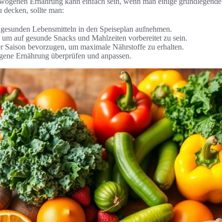
ewogenen Ernährung kann einfach sein, wenn man einige grundlegende
 decken, sollte man:
 gesunden Lebensmitteln in den Speiseplan aufnehmen.
 um auf gesunde Snacks und Mahlzeiten vorbereitet zu sein.
er Saison bevorzugen, um maximale Nährstoffe zu erhalten.
gene Ernährung überprüfen und anpassen.