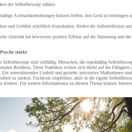
ken der Selbstfürsorge zählen:
mäßige Achtsamkeitsübungen können helfen, den Geist zu beruhigen u
en und Gefühle schriftlich festzuhalten, fördert die Selbstreflexion u
he Aktivität hat bewiesene positive Effekte auf die Stimmung und die
 Psyche stärkt
n Selbstfürsorge sind vielfältig. Menschen, die regelmäßig Selbstfürsorg
onalen Resilienz. Diese Praktiken wirken sich direkt auf die Fähigkeit a
Ein unterstützendes Umfeld und gezielte, präventive Maßnahmen sind 
heit zu stärken. Fachleute empfehlen, aktiv in die eigene Selbstfürsor
zu fördern. Für weitere Informationen zu diesem Thema können Interess