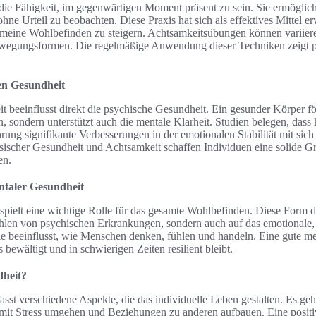
ie Fähigkeit, im gegenwärtigen Moment präsent zu sein. Sie ermöglicht
e Urteil zu beobachten. Diese Praxis hat sich als effektives Mittel er
meine Wohlbefinden zu steigern. Achtsamkeitsübungen können variier
wegungsformen. Die regelmäßige Anwendung dieser Techniken zeigt pos
en Gesundheit
 beeinflusst direkt die psychische Gesundheit. Ein gesunder Körper för
 sondern unterstützt auch die mentale Klarheit. Studien belegen, dass 
ng signifikante Verbesserungen in der emotionalen Stabilität mit sich
scher Gesundheit und Achtsamkeit schaffen Individuen eine solide Gr
en.
ntaler Gesundheit
spielt eine wichtige Rolle für das gesamte Wohlbefinden. Diese Form d
Fehlen von psychischen Erkrankungen, sondern auch auf das emotionale
ie beeinflusst, wie Menschen denken, fühlen und handeln. Eine gute me
 bewältigt und in schwierigen Zeiten resilient bleibt.
dheit?
sst verschiedene Aspekte, die das individuelle Leben gestalten. Es g
, mit Stress umgehen und Beziehungen zu anderen aufbauen. Eine posit