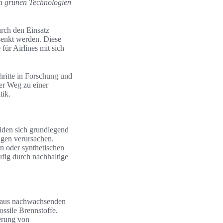
on
grünen Technologien
urch den Einsatz
esenkt werden. Diese
e
für Airlines mit sich
hritte in Forschung und
er Weg zu einer
tik.
eiden sich grundlegend
ngen verursachen.
n oder synthetischen
ufig durch nachhaltige
n aus nachwachsenden
ossile Brennstoffe.
ierung von