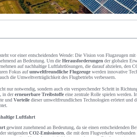
steht vor einer entscheidenden Wende: Die Vision von Flugzeugen mit
unehmend an Bedeutung. Um die
Herausforderungen
der globalen Er
nehmen auf nachhaltige Luftfahrtlösungen, die darauf abzielen, den 
laren Fokus auf
umweltfreundliche Flugzeuge
werden innovative Tech
 auch die Umweltverträglichkeit des Flugbetriebs verbessern.
cht nur notwendig, sondern auch ein versprechender Schritt in Richtun
, in der
erneuerbare Treibstoffe
eine zentrale Rolle spielen werden. I
kte und
Vorteile
dieser umweltfreundlichen Technologien erörtert und de
tet.
haltige Luftfahrt
hrt
gewinnt zunehmend an Bedeutung, da sie einen entscheidenden Be
 der steigenden
CO2-Emissionen
, die mit dem Flugverkehr verbunden 