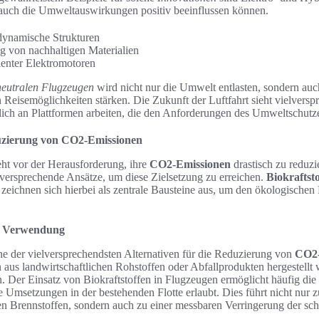
 auch die Umweltauswirkungen positiv beeinflussen können.
odynamische Strukturen
g von nachhaltigen Materialien
ienter Elektromotoren
eutralen Flugzeugen
wird nicht nur die Umwelt entlasten, sondern auch
n Reisemöglichkeiten stärken. Die Zukunft der Luftfahrt sieht vielvers
ich an Plattformen arbeiten, die den Anforderungen des Umweltschutz
uzierung von CO2-Emissionen
teht vor der Herausforderung, ihre
CO2-Emissionen
drastisch zu reduzi
lversprechende Ansätze, um diese Zielsetzung zu erreichen.
Biokraftsto
zeichnen sich hierbei als zentrale Bausteine aus, um den ökologische
re Verwendung
ine der vielversprechendsten Alternativen für die Reduzierung von
CO2-
n aus landwirtschaftlichen Rohstoffen oder Abfallprodukten hergestellt
. Der Einsatz von Biokraftstoffen in Flugzeugen ermöglicht häufig di
 Umsetzungen in der bestehenden Flotte erlaubt. Dies führt nicht nur z
en Brennstoffen, sondern auch zu einer messbaren Verringerung der sc