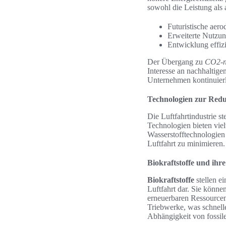
sowohl die Leistung als
Futuristische aer
Erweiterte Nutzun
Entwicklung effiz
Der Übergang zu
CO2-n
Interesse an nachhaltige
Unternehmen kontinuierl
Technologien zur Red
Die Luftfahrtindustrie s
Technologien bieten vie
Wasserstofftechnologien 
Luftfahrt zu minimieren.
Biokraftstoffe und ih
Biokraftstoffe
stellen e
Luftfahrt dar. Sie könne
erneuerbaren Ressourcen
Triebwerke, was schnelle
Abhängigkeit von fossil