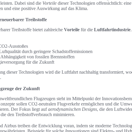
leisten. Dabei sind die
Vorteile
dieser Technologien offensichtlich: ein
n und eine positive Auswirkung auf das Klima.
rneuerbarer Treibstoffe
arer Treibstoffe bietet zahlreiche
Vorteile
für die
Luftfahrtindustrie
 CO2-Ausstoßes
Luftqualität durch geringere Schadstoffemissionen
Abhängigkeit von fossilen Brennstoffen
ieversorgung für die Zukunft
g dieser Technologien wird die Luftfahrt nachhaltig transformiert, wo
.
ugzeuge der Zukunft
eltfreundlichen Flugzeugen steht im Mittelpunkt der Innovationsbem
 Konzepte sollen CO2-neutralen Flugverkehr ermöglichen und die Umw
ieren. Der Fokus liegt auf
aerodynamischen Designs
, die den Luftwide
, die den Treibstoffverbrauch minimieren.
d Airbus treiben die Entwicklung voran, indem sie moderne Technologie
gewährleisten. Beispiele für solche
Innovationen
sind Elektro- und Hyb