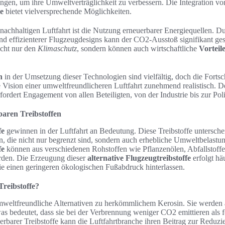
en, um ihre Umweltverträglichkeit zu verbessern. Die Integration v
ie
bietet vielversprechende Möglichkeiten.
 nachhaltigen Luftfahrt ist die Nutzung erneuerbarer Energiequellen. D
 und effizienterer Flugzeugdesigns kann der CO2-Ausstoß signifikant g
icht nur den
Klimaschutz
, sondern können auch wirtschaftliche
Vorteil
n
in der Umsetzung dieser Technologien sind vielfältig, doch die Fortsc
Vision einer umweltfreundlicheren Luftfahrt zunehmend realistisch. D
fordert Engagement von allen Beteiligten, von der Industrie bis zur Poli
baren Treibstoffen
fe
gewinnen in der Luftfahrt an Bedeutung. Diese Treibstoffe untersch
n, die nicht nur begrenzt sind, sondern auch erhebliche Umweltbelastu
fe
können aus verschiedenen Rohstoffen wie Pflanzenölen, Abfallstoffe
erden. Die Erzeugung dieser
alternative Flugzeugtreibstoffe
erfolgt hä
e einen geringeren ökologischen Fußabdruck hinterlassen.
reibstoffe?
umweltfreundliche Alternativen zu herkömmlichem Kerosin. Sie werde
was bedeutet, dass sie bei der Verbrennung weniger CO2 emittieren als f
rbarer Treibstoffe kann die Luftfahrtbranche ihren Beitrag zur Reduz