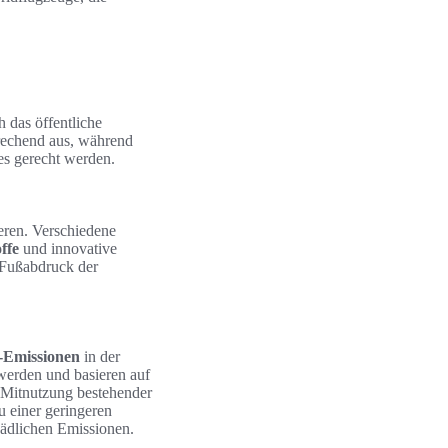
 das öffentliche
prechend aus, während
es gerecht werden.
eren. Verschiedene
ffe
und innovative
n Fußabdruck der
Emissionen
in der
 werden und basieren auf
e Mitnutzung bestehender
u einer geringeren
hädlichen Emissionen.