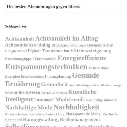
Die besten Atemübungen gegen Stress
Schlagwörter
Achtsamkeit im Alltag
Achtsamkeit
Achtsamkeitstraining
Datensicherheit
Blockchain-Technologie
Effizienzsteigerung
Digitale Transformation
Designermöbel
Energieeffizienz
Einrichtungstipps
Elektromobilität
Entspannungstechniken
Erneuerbare
Gesunde
Finanzplanung
Energien
Ernährungstipps
Ernährung
Gesundheit
Gesundheitsvorsorge
Gesundheitstipps
Künstliche
Gesundheitswesen
Kryptowährungen
Intelligenz
Modetrends
Luxusmode
Nachhaltige Mobilität
Nachhaltigkeit
Nachhaltige Mode
Platzsparende Möbel
Naturerlebnis
Persönliche Entwicklung
Psychische
Raumgestaltung
Risikomanagement
Gesundheit
Selbstfürsorge