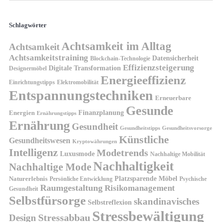
Schlagwörter
Achtsamkeit im Alltag
Achtsamkeit
Achtsamkeitstraining
Datensicherheit
Blockchain-Technologie
Effizienzsteigerung
Digitale Transformation
Designermöbel
Energieeffizienz
Einrichtungstipps
Elektromobilität
Entspannungstechniken
Erneuerbare
Gesunde
Finanzplanung
Energien
Ernährungstipps
Ernährung
Gesundheit
Gesundheitsvorsorge
Gesundheitstipps
Künstliche
Gesundheitswesen
Kryptowährungen
Intelligenz
Modetrends
Luxusmode
Nachhaltige Mobilität
Nachhaltigkeit
Nachhaltige Mode
Platzsparende Möbel
Naturerlebnis
Persönliche Entwicklung
Psychische
Raumgestaltung
Risikomanagement
Gesundheit
Selbstfürsorge
skandinavisches
Selbstreflexion
Stressbewältigung
Design
Stressabbau