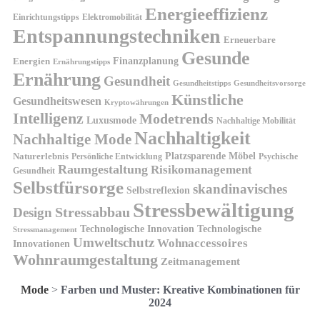
Energieeffizienz
Einrichtungstipps
Elektromobilität
Entspannungstechniken
Erneuerbare
Gesunde
Finanzplanung
Energien
Ernährungstipps
Ernährung
Gesundheit
Gesundheitsvorsorge
Gesundheitstipps
Künstliche
Gesundheitswesen
Kryptowährungen
Intelligenz
Modetrends
Luxusmode
Nachhaltige Mobilität
Nachhaltigkeit
Nachhaltige Mode
Platzsparende Möbel
Naturerlebnis
Persönliche Entwicklung
Psychische
Raumgestaltung
Risikomanagement
Gesundheit
Selbstfürsorge
skandinavisches
Selbstreflexion
Stressbewältigung
Design
Stressabbau
Technologische Innovation
Technologische
Stressmanagement
Umweltschutz
Wohnaccessoires
Innovationen
Wohnraumgestaltung
Zeitmanagement
Mode
>
Farben und Muster: Kreative Kombinationen für
2024