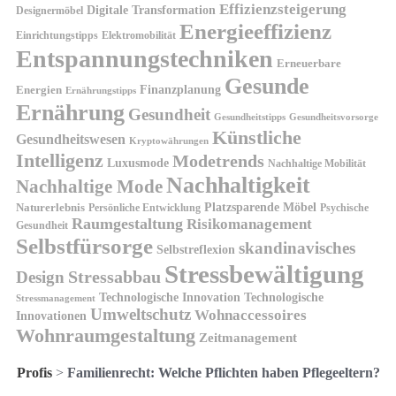
Effizienzsteigerung
Digitale Transformation
Designermöbel
Energieeffizienz
Einrichtungstipps
Elektromobilität
Entspannungstechniken
Erneuerbare
Gesunde
Finanzplanung
Energien
Ernährungstipps
Ernährung
Gesundheit
Gesundheitsvorsorge
Gesundheitstipps
Künstliche
Gesundheitswesen
Kryptowährungen
Intelligenz
Modetrends
Luxusmode
Nachhaltige Mobilität
Nachhaltigkeit
Nachhaltige Mode
Platzsparende Möbel
Naturerlebnis
Persönliche Entwicklung
Psychische
Raumgestaltung
Risikomanagement
Gesundheit
Selbstfürsorge
skandinavisches
Selbstreflexion
Stressbewältigung
Design
Stressabbau
Technologische Innovation
Technologische
Stressmanagement
Umweltschutz
Wohnaccessoires
Innovationen
Wohnraumgestaltung
Zeitmanagement
Profis
>
Familienrecht: Welche Pflichten haben Pflegeeltern?