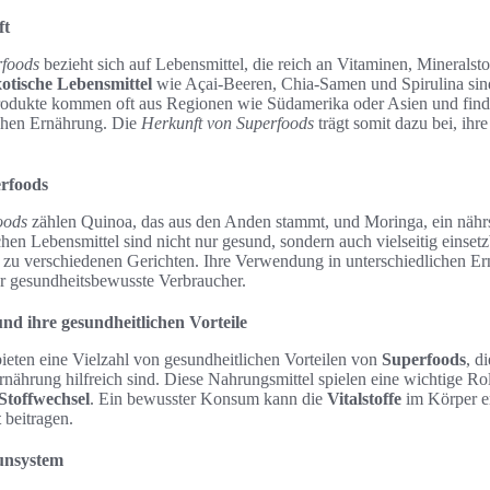
ft
rfoods
bezieht sich auf Lebensmittel, die reich an Vitaminen, Mineralst
otische Lebensmittel
wie Açai-Beeren, Chia-Samen und Spirulina sin
 Produkte kommen oft aus Regionen wie Südamerika oder Asien und fi
ichen Ernährung. Die
Herkunft von Superfoods
trägt somit dazu bei, ihre
.
erfoods
oods
zählen Quinoa, das aus den Anden stammt, und Moringa, ein nährs
hen Lebensmittel sind nicht nur gesund, sondern auch vielseitig einsetzb
e zu verschiedenen Gerichten. Ihre Verwendung in unterschiedlichen 
für gesundheitsbewusste Verbraucher.
nd ihre gesundheitlichen Vorteile
ieten eine Vielzahl von gesundheitlichen Vorteilen von
Superfoods
, d
ährung hilfreich sind. Diese Nahrungsmittel spielen eine wichtige Rol
Stoffwechsel
. Ein bewusster Konsum kann die
Vitalstoffe
im Körper e
t
beitragen.
unsystem