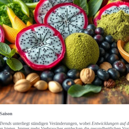
Saison
Trends
unterliegt ständigen Veränderungen, wobei
Entwicklungen auf 
n bieten. Immer mehr Verbraucher entdecken die gesundheitlichen Vort