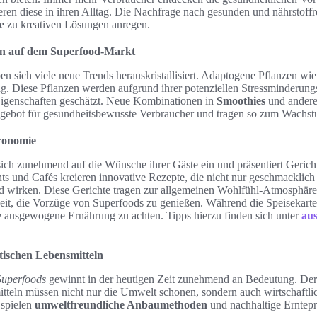
eren diese in ihren Alltag. Die Nachfrage nach gesunden und nährstoff
e
zu kreativen Lösungen anregen.
en auf dem Superfood-Markt
ben sich viele neue Trends herauskristallisiert. Adaptogene Pflanzen 
. Diese Pflanzen werden aufgrund ihrer potenziellen Stressminderung
Eigenschaften geschätzt. Neue Kombinationen in
Smoothies
und andere
ebot für gesundheitsbewusste Verbraucher und tragen so zum Wachstum
tronomie
 sich zunehmend auf die Wünsche ihrer Gäste ein und präsentiert Gerich
nts und Cafés kreieren innovative Rezepte, die nicht nur geschmacklic
d wirken. Diese Gerichte tragen zur allgemeinen Wohlfühl-Atmosphäre 
it, die Vorzüge von Superfoods zu genießen. Während die Speisekarten
e ausgewogene Ernährung zu achten. Tipps hierzu finden sich unter
au
tischen Lebensmitteln
Superfoods
gewinnt in der heutigen Zeit zunehmend an Bedeutung. Der
tteln müssen nicht nur die Umwelt schonen, sondern auch wirtschaftlic
 spielen
umweltfreundliche Anbaumethoden
und nachhaltige Erntepra