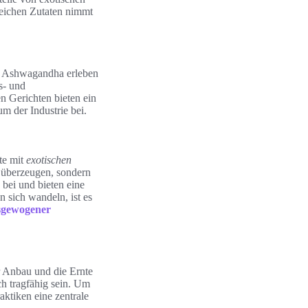
reichen Zutaten nimmt
wie Ashwagandha erleben
s- und
n Gerichten bieten ein
 der Industrie bei.
te mit
exotischen
h überzeugen, sondern
bei und bieten eine
 sich wandeln, ist es
sgewogener
 Anbau und die Ernte
h tragfähig sein. Um
ktiken eine zentrale