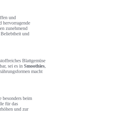
offen und
d hervorragende
nden zunehmend
 Beliebtheit und
toffreiches Blattgemüse
ar, sei es in
Smoothies
,
Ernährungsformen macht
ie besonders beim
le für das
rhöhen und zur