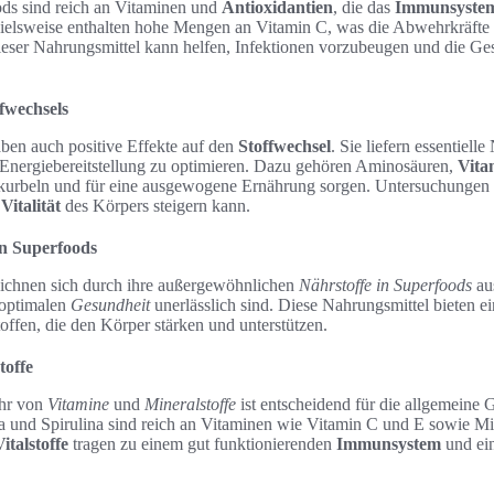
ods sind reich an Vitaminen und
Antioxidantien
, die das
Immunsyste
elsweise enthalten hohe Mengen an Vitamin C, was die Abwehrkräfte d
eser Nahrungsmittel kann helfen, Infektionen vorzubeugen und die Gesu
fwechsels
ben auch positive Effekte auf den
Stoffwechsel
. Sie liefern essentielle
 Energiebereitstellung zu optimieren. Dazu gehören Aminosäuren,
Vita
urbeln und für eine ausgewogene Ernährung sorgen. Untersuchungen z
e
Vitalität
des Körpers steigern kann.
en Superfoods
ichnen sich durch ihre außergewöhnlichen
Nährstoffe in Superfoods
aus
 optimalen
Gesundheit
unerlässlich sind. Diese Nahrungsmittel bieten ei
ffen, die den Körper stärken und unterstützen.
toffe
hr von
Vitamine
und
Mineralstoffe
ist entscheidend für die allgemeine 
 und Spirulina sind reich an Vitaminen wie Vitamin C und E sowie Mi
Vitalstoffe
tragen zu einem gut funktionierenden
Immunsystem
und ei