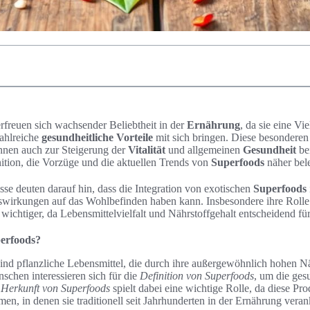
rfreuen sich wachsender Beliebtheit in der
Ernährung
, da sie eine Vi
zahlreiche
gesundheitliche Vorteile
mit sich bringen. Diese besonderen 
önnen auch zur Steigerung der
Vitalität
und allgemeinen
Gesundheit
bei
ition, die Vorzüge und die aktuellen Trends von
Superfoods
näher bele
se deuten darauf hin, dass die Integration von exotischen
Superfoods
swirkungen auf das Wohlbefinden haben kann. Insbesondere ihre Rolle
ichtiger, da Lebensmittelvielfalt und Nährstoffgehalt entscheidend fü
perfoods?
ind pflanzliche Lebensmittel, die durch ihre außergewöhnlich hohen Nä
schen interessieren sich für die
Definition von Superfoods
, um die ges
e
Herkunft von Superfoods
spielt dabei eine wichtige Rolle, da diese Pr
en, in denen sie traditionell seit Jahrhunderten in der Ernährung verank