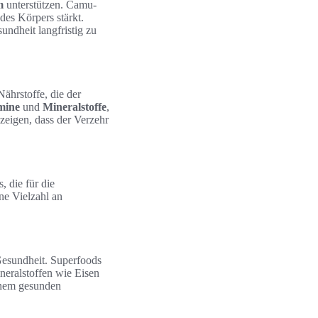
m
unterstützen. Camu-
es Körpers stärkt.
ndheit langfristig zu
 Nährstoffe, die der
mine
und
Mineralstoffe
,
eigen, dass der Verzehr
, die für die
ne Vielzahl an
Gesundheit. Superfoods
neralstoffen wie Eisen
nem gesunden