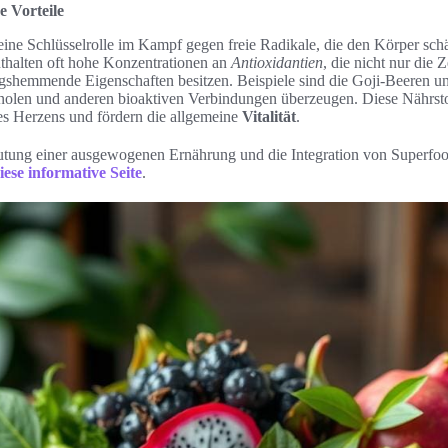
e Vorteile
eine Schlüsselrolle im Kampf gegen freie Radikale, die den Körper sc
thalten oft hohe Konzentrationen an
Antioxidantien
, die nicht nur die 
shemmende Eigenschaften besitzen. Beispiele sind die Goji-Beeren un
nolen und anderen bioaktiven Verbindungen überzeugen. Diese Nährsto
s Herzens und fördern die allgemeine
Vitalität
.
tung einer ausgewogenen Ernährung und die Integration von Superfood
iese informative Seite
.