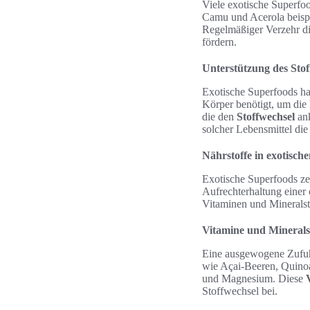
Viele exotische Superfo
Camu und Acerola beispi
Regelmäßiger Verzehr di
fördern.
Unterstützung des Stof
Exotische Superfoods ha
Körper benötigt, um die
die den
Stoffwechsel
ank
solcher Lebensmittel di
Nährstoffe in exotisch
Exotische Superfoods ze
Aufrechterhaltung einer
Vitaminen und Mineralsto
Vitamine und Minerals
Eine ausgewogene Zufu
wie Açai-Beeren, Quinoa
und Magnesium. Diese
Stoffwechsel bei.