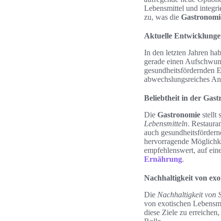
Lebensmittel und integri
zu, was die
Gastronomi
Aktuelle Entwicklung
In den letzten Jahren ha
gerade einen Aufschwung
gesundheitsfördernden 
abwechslungsreiches Ang
Beliebtheit in der Gas
Die
Gastronomie
stellt
Lebensmitteln
. Restaura
auch gesundheitsfördern
hervorragende Möglichke
empfehlenswert, auf ein
Ernährung
.
Nachhaltigkeit von exo
Die
Nachhaltigkeit von 
von exotischen Lebensmi
diese Ziele zu erreichen,