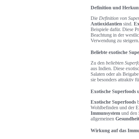
Definition und Herkun
Die
Definition von Supe
Antioxidantien
sind.
Ex
Beispiele dafür. Diese
Beachtung in der westl
Verwendung zu steigern
Beliebte exotische Sup
Zu den
beliebten Superf
aus Indien. Diese exotisc
Salaten oder als Beigab
sie besonders attraktiv 
Exotische Superfoods u
Exotische Superfoods
b
Wohlbefinden und der Ern
Immunsystem
und den
allgemeinen
Gesundhei
Wirkung auf das Imm