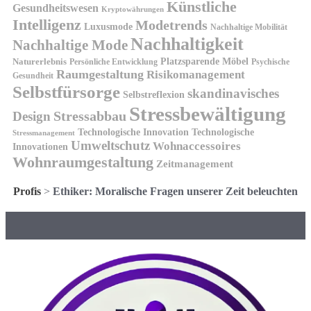
Künstliche
Gesundheitswesen
Kryptowährungen
Intelligenz
Modetrends
Luxusmode
Nachhaltige Mobilität
Nachhaltigkeit
Nachhaltige Mode
Platzsparende Möbel
Naturerlebnis
Persönliche Entwicklung
Psychische
Raumgestaltung
Risikomanagement
Gesundheit
Selbstfürsorge
skandinavisches
Selbstreflexion
Stressbewältigung
Design
Stressabbau
Technologische Innovation
Technologische
Stressmanagement
Umweltschutz
Wohnaccessoires
Innovationen
Wohnraumgestaltung
Zeitmanagement
Profis
>
Ethiker: Moralische Fragen unserer Zeit beleuchten