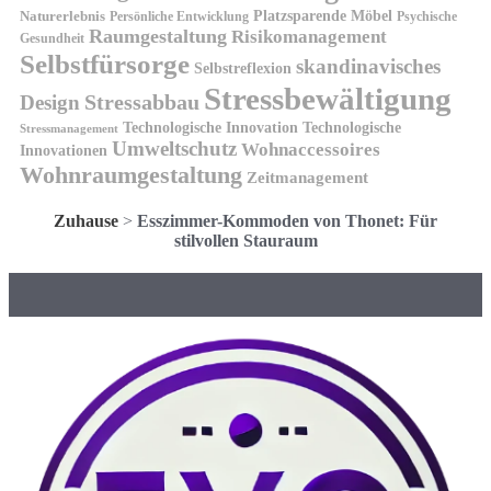
Platzsparende Möbel
Naturerlebnis
Persönliche Entwicklung
Psychische
Raumgestaltung
Risikomanagement
Gesundheit
Selbstfürsorge
skandinavisches
Selbstreflexion
Stressbewältigung
Design
Stressabbau
Technologische Innovation
Technologische
Stressmanagement
Umweltschutz
Wohnaccessoires
Innovationen
Wohnraumgestaltung
Zeitmanagement
Zuhause
>
Esszimmer-Kommoden von Thonet: Für
stilvollen Stauraum