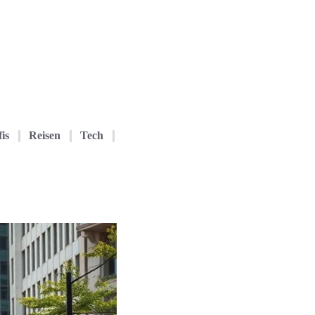
is
Reisen
Tech