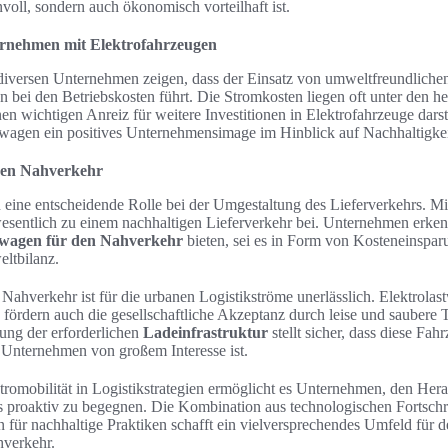
nvoll, sondern auch ökonomisch vorteilhaft ist.
rnehmen mit Elektrofahrzeugen
diversen Unternehmen zeigen, dass der Einsatz von umweltfreundlichen
n bei den Betriebskosten führt. Die Stromkosten liegen oft unter den 
nen wichtigen Anreiz für weitere Investitionen in Elektrofahrzeuge darst
wagen ein positives Unternehmensimage im Hinblick auf Nachhaltigke
den Nahverkehr
 eine entscheidende Rolle bei der Umgestaltung des Lieferverkehrs. Mit
wesentlich zu einem nachhaltigen Lieferverkehr bei. Unternehmen erk
twagen für den Nahverkehr
bieten, sei es in Form von Kosteneinspar
ltbilanz.
 Nahverkehr ist für die urbanen Logistikströme unerlässlich. Elektrolas
fördern auch die gesellschaftliche Akzeptanz durch leise und saubere 
ung der erforderlichen
Ladeinfrastruktur
stellt sicher, dass diese Fahr
Unternehmen von großem Interesse ist.
tromobilität in Logistikstrategien ermöglicht es Unternehmen, den Her
 proaktiv zu begegnen. Die Kombination aus technologischen Fortschr
für nachhaltige Praktiken schafft ein vielversprechendes Umfeld für d
hverkehr.