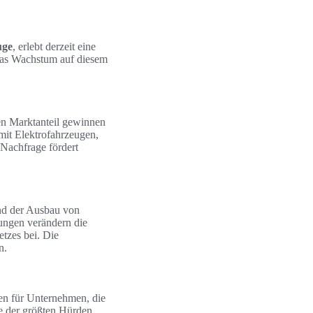
uge
, erlebt derzeit eine
 das Wachstum auf diesem
en Marktanteil gewinnen
mit Elektrofahrzeugen,
Nachfrage fördert
und der Ausbau von
ungen verändern die
tzes bei. Die
n.
en für Unternehmen, die
ne der größten Hürden