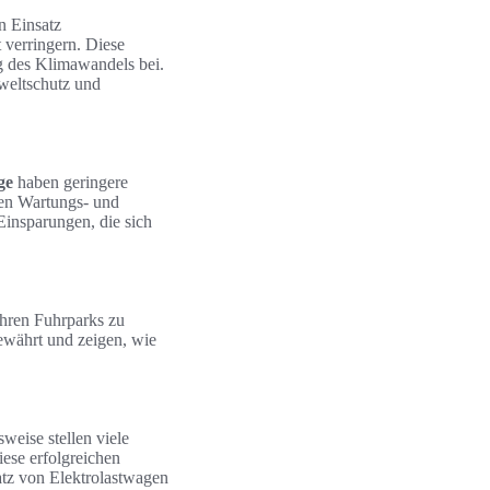
n Einsatz
 verringern. Diese
ng des Klimawandels bei.
weltschutz und
ge
haben geringere
ren Wartungs- und
Einsparungen, die sich
ihren Fuhrparks zu
bewährt und zeigen, wie
weise stellen viele
ese erfolgreichen
atz von Elektrolastwagen