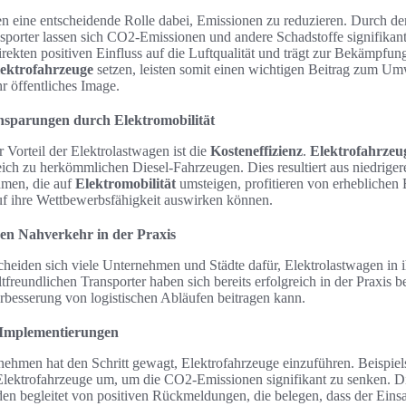
en eine entscheidende Rolle dabei, Emissionen zu reduzieren. Durch de
sporter lassen sich CO2-Emissionen und andere Schadstoffe signifikant
rekten positiven Einfluss auf die Luftqualität und trägt zur Bekämpfu
ektrofahrzeuge
setzen, leisten somit einen wichtigen Beitrag zum Um
hr öffentliches Image.
insparungen durch Elektromobilität
r Vorteil der Elektrolastwagen ist die
Kosteneffizienz
.
Elektrofahrzeu
eich zu herkömmlichen Diesel-Fahrzeugen. Dies resultiert aus niedrige
hmen, die auf
Elektromobilität
umsteigen, profitieren von erheblichen 
auf ihre Wettbewerbsfähigkeit auswirken können.
den Nahverkehr in der Praxis
scheiden sich viele Unternehmen und Städte dafür, Elektrolastwagen in 
tfreundlichen Transporter haben sich bereits erfolgreich in der Praxis 
rbesserung von logistischen Abläufen beitragen kann.
r Implementierungen
ehmen hat den Schritt gewagt, Elektrofahrzeuge einzuführen. Beispiels
 Elektrofahrzeuge um, um die CO2-Emissionen signifikant zu senken. Di
n begleitet von positiven Rückmeldungen, die belegen, dass der Eins