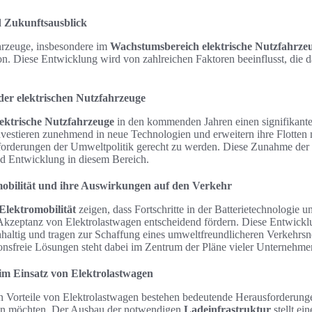
 Zukunftsausblick
hrzeuge, insbesondere im
Wachstumsbereich elektrische Nutzfahrze
n. Diese Entwicklung wird von zahlreichen Faktoren beeinflusst, die
er elektrischen Nutzfahrzeuge
lektrische Nutzfahrzeuge
in den kommenden Jahren einen signifikant
estieren zunehmend in neue Technologien und erweitern ihre Flotten 
rderungen der Umweltpolitik gerecht zu werden. Diese Zunahme der 
d Entwicklung in diesem Bereich.
mobilität und ihre Auswirkungen auf den Verkehr
Elektromobilität
zeigen, dass Fortschritte in der Batterietechnologie 
 Akzeptanz von Elektrolastwagen entscheidend fördern. Diese Entwickl
haltig und tragen zur Schaffung eines umweltfreundlicheren Verkehrsne
onsfreie Lösungen steht dabei im Zentrum der Pläne vieler Unternehme
m Einsatz von Elektrolastwagen
hen Vorteile von Elektrolastwagen bestehen bedeutende Herausforderung
zen möchten. Der Ausbau der notwendigen
Ladeinfrastruktur
stellt ei