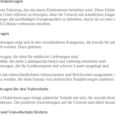
ktrolastwagen
 ein Fahrzeug, das mit einem Elektromotor betrieben wird. Diese
Elekt
ene Güter effizient zu bewegen, ohne die Umwelt mit schädlichen Abgas
euge mit nachhaltigen Energiequellen zu betreiben, macht sie zu einer a
CO2-Bilanz verbessern möchten.
wagen
lastwagen zeigt sich in den verschiedenen Kategorien, die jeweils für un
lt wurden. Dazu gehören:
twagen, die ideal für städtische Lieferungen sind.
lle, die mehr Ladekapazität bieten und vielseitig einsetzbar sind.
stwagen, die für Großtransporte und schwere Lasten ausgelegt sind.
st mit unterschiedlichsten Akkusystemen und Reichweiten ausgestattet,
zu werden, die beim Einsatz von
elektrischen Nutzfahrzeugen
auftreten
astwagen für den Nahverkehr
Elektrolastwagen bringt zahlreiche Vorteile mit sich, die sowohl ökol
fassen. Die positiven Auswirkungen auf die Umwelt sind dabei beson
 und Umweltschutz fördern