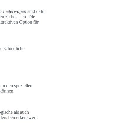
ro-Lieferwagen
sind dafür
en zu belasten. Die
ttraktiven Option für
terschiedliche
 um den speziellen
 können.
ogische als auch
ders bemerkenswert.