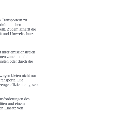
 Transportern zu
herkömmlichen
ellt. Zudem schafft die
it und Umweltschutz.
 ihrer emissionsfreien
ennen zunehmend die
ungen oder durch die
twagen bieten nicht nur
Transporte. Die
zeuge effizient eingesetzt
ausforderungen des
itten und einem
en Einsatz von