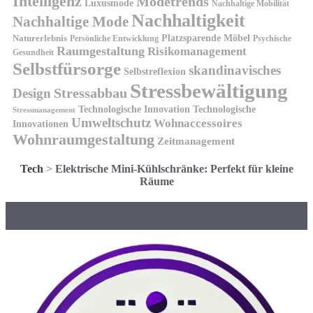
Intelligenz
Modetrends
Luxusmode
Nachhaltige Mobilität
Nachhaltigkeit
Nachhaltige Mode
Platzsparende Möbel
Naturerlebnis
Persönliche Entwicklung
Psychische
Raumgestaltung
Risikomanagement
Gesundheit
Selbstfürsorge
skandinavisches
Selbstreflexion
Stressbewältigung
Design
Stressabbau
Technologische Innovation
Technologische
Stressmanagement
Umweltschutz
Wohnaccessoires
Innovationen
Wohnraumgestaltung
Zeitmanagement
Tech
>
Elektrische Mini-Kühlschränke: Perfekt für kleine
Räume