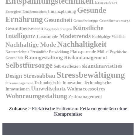
Entspannungstechniken
Erneuerbare
Gesunde
Finanzplanung
Energien
Ernährungstipps
Ernährung
Gesundheit
Gesundheitsvorsorge
Gesundheitstipps
Künstliche
Gesundheitswesen
Kryptowährungen
Intelligenz
Modetrends
Luxusmode
Nachhaltige Mobilität
Nachhaltigkeit
Nachhaltige Mode
Platzsparende Möbel
Naturerlebnis
Persönliche Entwicklung
Psychische
Raumgestaltung
Risikomanagement
Gesundheit
Selbstfürsorge
skandinavisches
Selbstreflexion
Stressbewältigung
Design
Stressabbau
Technologische Innovation
Technologische
Stressmanagement
Umweltschutz
Wohnaccessoires
Innovationen
Wohnraumgestaltung
Zeitmanagement
Zuhause
>
Elektrische Fritteusen: Fettarm genießen ohne
Kompromisse