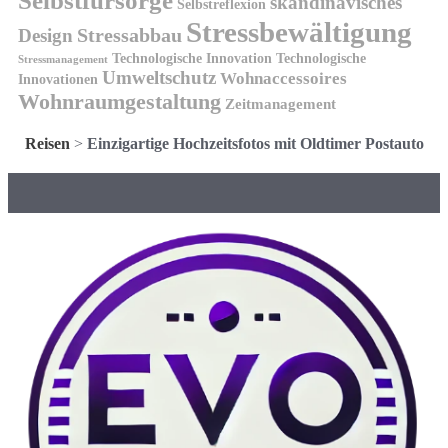
Selbstfürsorge
skandinavisches
Selbstreflexion
Stressbewältigung
Design
Stressabbau
Technologische Innovation
Technologische
Stressmanagement
Umweltschutz
Wohnaccessoires
Innovationen
Wohnraumgestaltung
Zeitmanagement
Reisen
>
Einzigartige Hochzeitsfotos mit Oldtimer Postauto