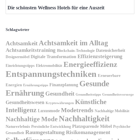
Die schönsten Wellness Hotels für eine Auszeit
Schlagwörter
Achtsamkeit im Alltag
Achtsamkeit
Achtsamkeitstraining
Datensicherheit
Blockchain-Technologie
Effizienzsteigerung
Digitale Transformation
Designermöbel
Energieeffizienz
Einrichtungstipps
Elektromobilität
Entspannungstechniken
Erneuerbare
Gesunde
Finanzplanung
Energien
Ernährungstipps
Ernährung
Gesundheit
Gesundheitsvorsorge
Gesundheitstipps
Künstliche
Gesundheitswesen
Kryptowährungen
Intelligenz
Modetrends
Luxusmode
Nachhaltige Mobilität
Nachhaltigkeit
Nachhaltige Mode
Platzsparende Möbel
Naturerlebnis
Persönliche Entwicklung
Psychische
Raumgestaltung
Risikomanagement
Gesundheit