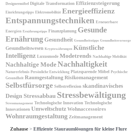
Effizienzsteigerung
Digitale Transformation
Designermöbel
Energieeffizienz
Einrichtungstipps
Elektromobilität
Entspannungstechniken
Erneuerbare
Gesunde
Finanzplanung
Energien
Ernährungstipps
Ernährung
Gesundheit
Gesundheitsvorsorge
Gesundheitstipps
Künstliche
Gesundheitswesen
Kryptowährungen
Intelligenz
Modetrends
Luxusmode
Nachhaltige Mobilität
Nachhaltigkeit
Nachhaltige Mode
Platzsparende Möbel
Naturerlebnis
Persönliche Entwicklung
Psychische
Raumgestaltung
Risikomanagement
Gesundheit
Selbstfürsorge
skandinavisches
Selbstreflexion
Stressbewältigung
Design
Stressabbau
Technologische Innovation
Technologische
Stressmanagement
Umweltschutz
Wohnaccessoires
Innovationen
Wohnraumgestaltung
Zeitmanagement
Zuhause
>
Effiziente Stauraumlösungen für kleine Flure