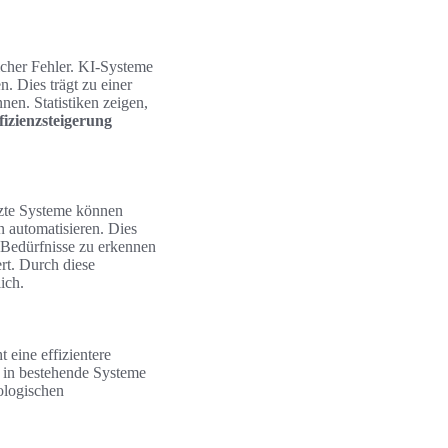
icher Fehler. KI-Systeme
. Dies trägt zu einer
nen. Statistiken zeigen,
fizienzsteigerung
tzte Systeme können
n automatisieren. Dies
le Bedürfnisse zu erkennen
rt. Durch diese
ich.
 eine effizientere
in bestehende Systeme
ologischen