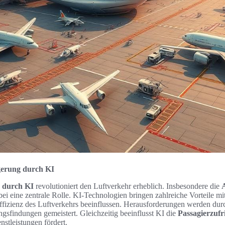
igerung durch KI
g durch KI
revolutioniert den Luftverkehr erheblich. Insbesondere die
bei eine zentrale Rolle. KI-Technologien bringen zahlreiche Vorteile mit
Effizienz des Luftverkehrs beeinflussen. Herausforderungen werden du
gsfindungen gemeistert. Gleichzeitig beeinflusst KI die
Passagierzufr
nstleistungen fördert.