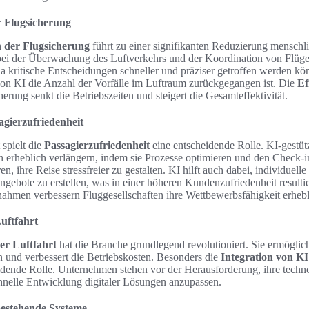
r Flugsicherung
n der Flugsicherung
führt zu einer signifikanten Reduzierung menschl
 bei der Überwachung des Luftverkehrs und der Koordination von Flügen
da kritische Entscheidungen schneller und präziser getroffen werden kön
von KI die Anzahl der Vorfälle im Luftraum zurückgegangen ist. Die
Ef
herung senkt die Betriebszeiten und steigert die Gesamteffektivität.
agierzufriedenheit
 spielt die
Passagierzufriedenheit
eine entscheidende Rolle. KI-gestü
 erheblich verlängern, indem sie Prozesse optimieren und den Check-i
n, ihre Reise stressfreier zu gestalten. KI hilft auch dabei, individuel
ebote zu erstellen, was in einer höheren Kundenzufriedenheit resultie
ahmen verbessern Fluggesellschaften ihre Wettbewerbsfähigkeit erhebl
Luftfahrt
der Luftfahrt
hat die Branche grundlegend revolutioniert. Sie ermöglicht
und verbessert die Betriebskosten. Besonders die
Integration von KI
eidende Rolle. Unternehmen stehen vor der Herausforderung, ihre techn
chnelle Entwicklung digitaler Lösungen anzupassen.
bestehende Systeme