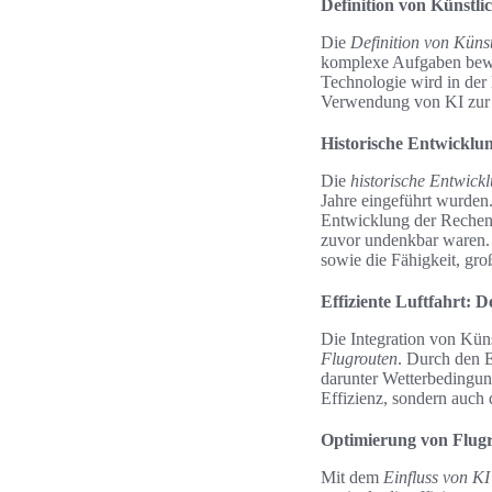
Definition von Künstlic
Die
Definition von Künst
komplexe Aufgaben bewäl
Technologie wird in der L
Verwendung von KI zur 
Historische Entwicklun
Die
historische Entwickl
Jahre eingeführt wurden
Entwicklung der Rechenle
zuvor undenkbar waren. 
sowie die Fähigkeit, gro
Effiziente Luftfahrt: D
Die Integration von Küns
Flugrouten
. Durch den E
darunter Wetterbedingun
Effizienz, sondern auch 
Optimierung von Flug
Mit dem
Einfluss von KI