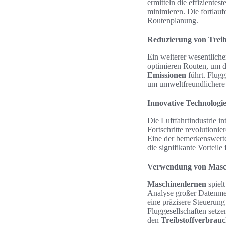
ermitteln die effizientes
minimieren. Die fortlau
Routenplanung.
Reduzierung von Treib
Ein weiterer wesentliche
optimieren Routen, um d
Emissionen
führt. Flugg
um umweltfreundlichere B
Innovative Technologie
Die Luftfahrtindustrie i
Fortschritte revolutioni
Eine der bemerkenswert
die signifikante Vorteile
Verwendung von Masc
Maschinenlernen
spielt
Analyse großer Datenmen
eine präzisere Steuerung
Fluggesellschaften setze
den
Treibstoffverbrau