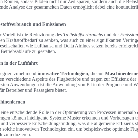
ten Routen, sodass Piloten nicht nur Zeit sparen, sondern auch die Bela
fende Analyse der gesammelten Daten ermöglicht dabei eine kontinuierl
stoffverbrauch und Emissionen
r Vorteil ist die Reduzierung des
Treibstoffverbrauchs
und der
Emissio
en Kraftstoffbedarf zu senken, was auch zu einer signifikanten Verrin
esellschaften wie Lufthansa und Delta Airlines setzen bereits erfolgrei
etriebsabläufe zu gestalten.
n in der Luftfahrt
ntegriert zunehmend
innovative Technologien
, die auf
Maschinenlern
eren verschiedene Aspekte des Flugbetriebs und tragen zur Effizienz de
esten Anwendungen ist die Anwendung von KI in der Prognose und W
 für Betreiber und Passagiere bietet.
hinenlernen
 eine entscheidende Rolle in der Optimierung von Prozessen innerhalb 
gen können intelligente Systeme Muster erkennen und Vorhersagen tre
 und verbesserte Entscheidungsfindung, was die allgemeine Effizienz st
n solche innovativen Technologien ein, um beispielsweise optimale Fl
ch
zu reduzieren.