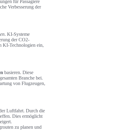
stungen für Passagiere
iche Verbesserung der
nen
. KI-Systeme
gerung der CO2-
ch KI-Technologien ein,
en
basieren. Diese
r gesamten Branche bei.
artung von Flugzeugen,
der Luftfahrt. Durch die
ffen. Dies ermöglicht
eigert.
ugrouten zu planen und