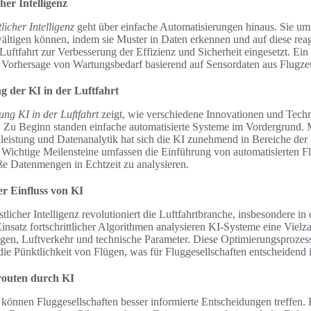
her Intelligenz
licher Intelligenz
geht über einfache Automatisierungen hinaus. Sie umf
tigen können, indem sie Muster in Daten erkennen und auf diese reag
uftfahrt zur Verbesserung der Effizienz und Sicherheit eingesetzt. Ein B
Vorhersage von Wartungsbedarf basierend auf Sensordaten aus Flugze
g der KI in der Luftfahrt
ung KI in der Luftfahrt
zeigt, wie verschiedene Innovationen und Tech
. Zu Beginn standen einfache automatisierte Systeme im Vordergrund. M
istung und Datenanalytik hat sich die KI zunehmend in Bereiche der Lu
Wichtige Meilensteine umfassen die Einführung von automatisierten F
ße Datenmengen in Echtzeit zu analysieren.
er Einfluss von KI
tlicher Intelligenz revolutioniert die Luftfahrtbranche, insbesondere in
insatz fortschrittlicher Algorithmen analysieren KI-Systeme eine Vielz
gen, Luftverkehr und technische Parameter. Diese Optimierungsprozess
die Pünktlichkeit von Flügen, was für Fluggesellschaften entscheidend i
routen durch KI
können Fluggesellschaften besser informierte Entscheidungen treffe