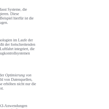
asst Systeme, die
ieren. Diese
eispiel hierfür ist die
ugen.
nologien im Laufe der
it der fortschreitenden
ftfahrt integriert, die
lugkontrollsystemen
 der
Optimierung von
ahl von Datenquellen,
e erhöhen nicht nur die
st.
n. KI-Anwendungen