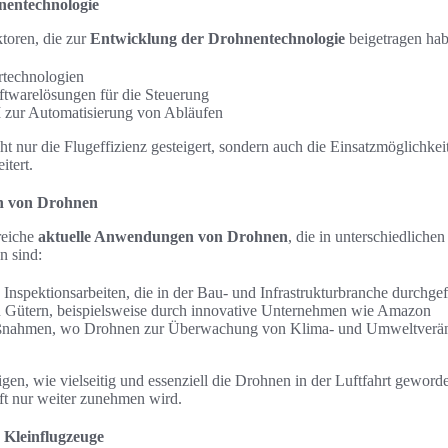
nentechnologie
toren, die zur
Entwicklung der Drohnentechnologie
beigetragen hab
rtechnologien
oftwarelösungen für die Steuerung
I zur Automatisierung von Abläufen
t nur die Flugeffizienz gesteigert, sondern auch die Einsatzmöglichke
itert.
n von Drohnen
lreiche
aktuelle Anwendungen von Drohnen
, die in unterschiedliche
n sind:
Inspektionsarbeiten, die in der Bau- und Infrastrukturbranche durchge
n Gütern, beispielsweise durch innovative Unternehmen wie Amazon
nahmen, wo Drohnen zur Überwachung von Klima- und Umweltveränd
en, wie vielseitig und essenziell die Drohnen in der Luftfahrt geword
t nur weiter zunehmen wird.
 Kleinflugzeuge