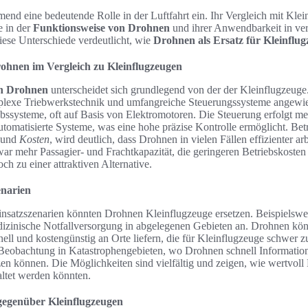
d eine bedeutende Rolle in der Luftfahrt ein. Ihr Vergleich mit Klei
e in der
Funktionsweise von Drohnen
und ihrer Anwendbarkeit in ver
diese Unterschiede verdeutlicht, wie
Drohnen als Ersatz für Kleinflug
ohnen im Vergleich zu Kleinflugzeugen
on Drohnen
unterscheidet sich grundlegend von der der Kleinflugzeug
plexe Triebwerkstechnik und umfangreiche Steuerungssysteme angewie
bssysteme, oft auf Basis von Elektromotoren. Die Steuerung erfolgt me
tomatisierte Systeme, was eine hohe präzise Kontrolle ermöglicht. Bet
und
Kosten
, wird deutlich, dass Drohnen in vielen Fällen effizienter a
ar mehr Passagier- und Frachtkapazität, die geringeren Betriebskoste
h zu einer attraktiven Alternative.
enarien
Einsatzszenarien könnten Drohnen Kleinflugzeuge ersetzen. Beispielswei
dizinische Notfallversorgung in abgelegenen Gebieten an. Drohnen k
ell und kostengünstig an Orte liefern, die für Kleinflugzeuge schwer z
ie Beobachtung in Katastrophengebieten, wo Drohnen schnell Informati
en können. Die Möglichkeiten sind vielfältig und zeigen, wie wertvoll
altet werden könnten.
gegenüber Kleinflugzeugen