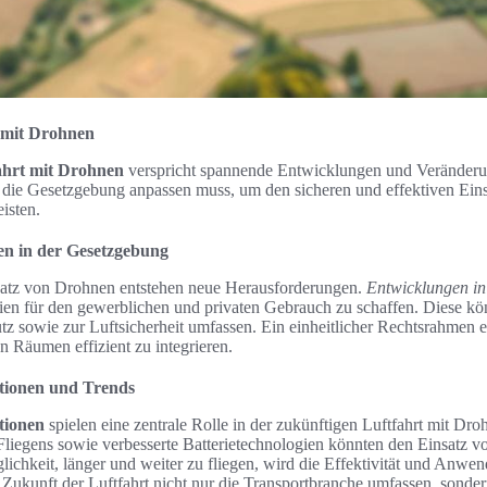
 mit Drohnen
ahrt mit Drohnen
verspricht spannende Entwicklungen und Veränderun
h die Gesetzgebung anpassen muss, um den sicheren und effektiven Eins
isten.
n in der Gesetzgebung
satz von Drohnen entstehen neue Herausforderungen.
Entwicklungen in
inien für den gewerblichen und privaten Gebrauch zu schaffen. Diese k
z sowie zur Luftsicherheit umfassen. Ein einheitlicher Rechtsrahmen 
n Räumen effizient zu integrieren.
tionen und Trends
tionen
spielen eine zentrale Rolle in der zukünftigen Luftfahrt mit Droh
liegens sowie verbesserte Batterietechnologien könnten den Einsatz 
lichkeit, länger und weiter zu fliegen, wird die Effektivität und Anw
 Zukunft der Luftfahrt nicht nur die Transportbranche umfassen, sonde