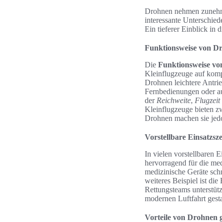
Drohnen nehmen zunehmen
interessante Unterschied
Ein tieferer Einblick in 
Funktionsweise von Dr
Die
Funktionsweise v
Kleinflugzeuge auf kom
Drohnen leichtere Antrie
Fernbedienungen oder au
der
Reichweite
,
Flugzeit
Kleinflugzeuge bieten zw
Drohnen machen sie jedoc
Vorstellbare Einsatzsz
In vielen vorstellbaren 
hervorragend für die me
medizinische Geräte schn
weiteres Beispiel ist d
Rettungsteams unterstütz
modernen Luftfahrt gest
Vorteile von Drohnen 