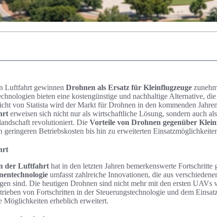
en Luftfahrt gewinnen
Drohnen als Ersatz für Kleinflugzeuge
zunehm
Technologien bieten eine kostengünstige und nachhaltige Alternative, di
richt von Statista wird der Markt für Drohnen in den kommenden Jahre
hrt
erweisen sich nicht nur als wirtschaftliche Lösung, sondern auch al
landschaft revolutioniert. Die
Vorteile von Drohnen gegenüber Klein
on geringeren Betriebskosten bis hin zu erweiterten Einsatzmöglichkeite
hrt
n der Luftfahrt
hat in den letzten Jahren bemerkenswerte Fortschritte
nentechnologie
umfasst zahlreiche Innovationen, die aus verschiedene
gen sind. Die heutigen Drohnen sind nicht mehr mit den ersten UAVs v
rieben von Fortschritten in der Steuerungstechnologie und dem Einsatz
e Möglichkeiten erheblich erweitert.