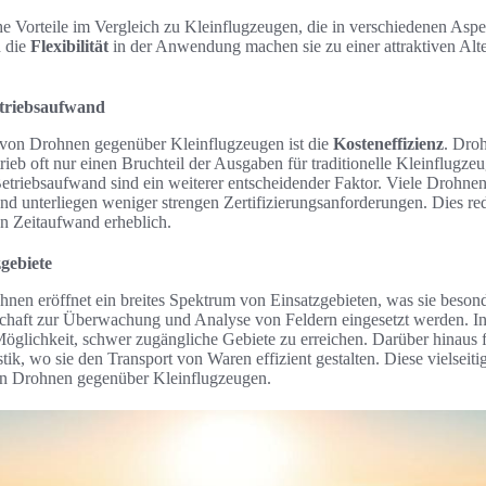
e Vorteile im Vergleich zu Kleinflugzeugen, die in verschiedenen Aspe
 die
Flexibilität
in der Anwendung machen sie zu einer attraktiven Alt
etriebsaufwand
l von Drohnen gegenüber Kleinflugzeugen ist die
Kosteneffizienz
. Droh
eb oft nur einen Bruchteil der Ausgaben für traditionelle Kleinflugze
triebsaufwand sind ein weiterer entscheidender Faktor. Viele Drohne
 unterliegen weniger strengen Zertifizierungsanforderungen. Dies redu
n Zeitaufwand erheblich.
zgebiete
nen eröffnet ein breites Spektrum von Einsatzgebieten, was sie besond
chaft zur Überwachung und Analyse von Feldern eingesetzt werden. In 
 Möglichkeit, schwer zugängliche Gebiete zu erreichen. Darüber hinaus
k, wo sie den Transport von Waren effizient gestalten. Diese vielseit
 von Drohnen gegenüber Kleinflugzeugen.