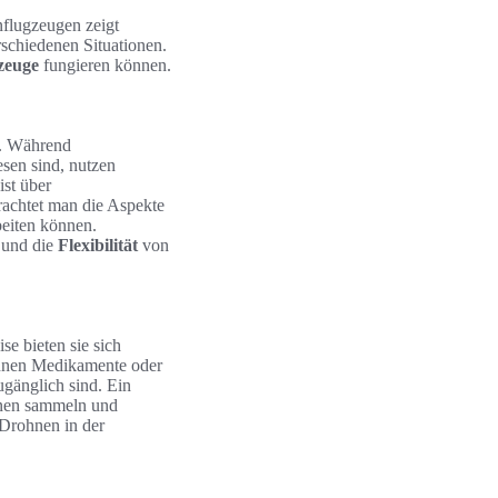
nflugzeugen zeigt
schiedenen Situationen.
zeuge
fungieren können.
e. Während
sen sind, nutzen
ist über
rachtet man die Aspekte
rbeiten können.
n und die
Flexibilität
von
se bieten sie sich
önnen Medikamente oder
ugänglich sind. Ein
onen sammeln und
 Drohnen in der