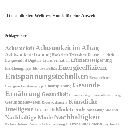
Die schönsten Wellness Hotels für eine Auszeit
Schlagwörter
Achtsamkeit im Alltag
Achtsamkeit
Achtsamkeitstraining
Datensicherheit
Blockchain-Technologie
Effizienzsteigerung
Digitale Transformation
Designermöbel
Energieeffizienz
Einrichtungstipps
Elektromobilität
Entspannungstechniken
Erneuerbare
Gesunde
Finanzplanung
Energien
Ernährungstipps
Ernährung
Gesundheit
Gesundheitsvorsorge
Gesundheitstipps
Künstliche
Gesundheitswesen
Kryptowährungen
Intelligenz
Modetrends
Luxusmode
Nachhaltige Mobilität
Nachhaltigkeit
Nachhaltige Mode
Platzsparende Möbel
Naturerlebnis
Persönliche Entwicklung
Psychische