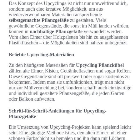
Das Konzept des Upcyclings ist nicht nur umweltfreundlich,
sondern auch eine kreative Möglichkeit, um aus
wiederverwendbaren Materialien ansprechende
selbstgemachte Pflanzgefäße
zu gestalten. Viele
gewöhnliche Gegenstände, die sonst im Müll landen würden,
können in
nachhaltige Pflanzgefäße
verwandelt werden.
Vom alten Eimer über Holzpaletten bis hin zu ausgeblasenen
Plastikflaschen – die Möglichkeiten sind nahezu unbegrenzt.
Beliebte Upcycling-Materialien
Zu den häufigsten Materialien für
Upcycling Pflanzkübel
zählen alte Eimer, Kisten, Getränkeflaschen und sogar Reifen.
Diese Gegenstände sind oft preiswert oder sogar kostenlos zu
bekommen. Indem man sie umfunktioniert, trägt man nicht
nur zur Müllvermeidung bei, sondern schafft auch einzigartige
und individuell gestaltete Pflanzengefäße, die jeden Garten
oder Balkon aufwerten.
Schritt-für-Schritt-Anleitungen für Upcycling-
Pflanzgefäße
Die Umsetzung von Upcycling-Projekten kann spielend leicht
sein. Eine gängige Methode ist es, den alten Eimer mit einer
schönen Farbschicht zu bemalen und ihn dann mit Löchern