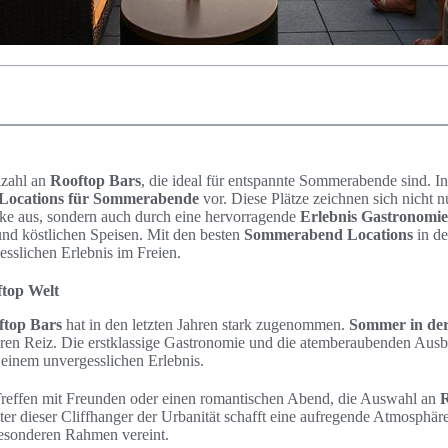
elzahl an
Rooftop Bars
, die ideal für entspannte Sommerabende sind. In 
-Locations für Sommerabende
vor. Diese Plätze zeichnen sich nicht n
ke aus, sondern auch durch eine hervorragende
Erlebnis Gastronomie
d köstlichen Speisen. Mit den besten
Sommerabend Locations
in de
sslichen Erlebnis im Freien.
ftop Welt
ftop Bars
hat in den letzten Jahren stark zugenommen.
Sommer in der
ren Reiz. Die erstklassige Gastronomie und die atemberaubenden Aus
einem unvergesslichen Erlebnis.
Treffen mit Freunden oder einen romantischen Abend, die Auswahl an
R
er dieser Cliffhanger der Urbanität schafft eine aufregende Atmosphär
esonderen Rahmen vereint.