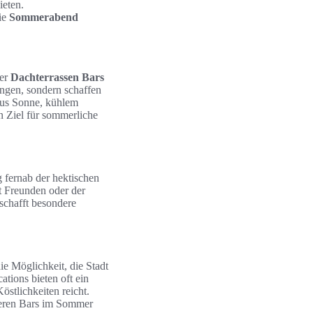
ieten.
ie
Sommerabend
der
Dachterrassen Bars
ingen, sondern schaffen
 aus Sonne, kühlem
n Ziel für sommerliche
 fernab der hektischen
it Freunden oder der
schafft besondere
ie Möglichkeit, die Stadt
ations bieten oft ein
östlichkeiten reicht.
nderen Bars im Sommer