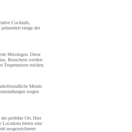
ative Cocktails,
präsentiert einige der
ierte Mixologen. Diese
e aus. Besuchern werden
en Tropenmixen reichen.
kinderfreundliche Menüs
eranstaltungen sorgen
der perfekte Ort. Hier
 Locations bieten eine
mit ausgezeichneter