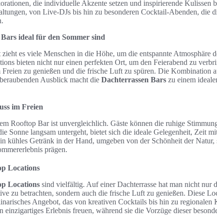
rationen, die individuelle Akzente setzen und inspirierende Kulissen b
altungen, von Live-DJs bis hin zu besonderen Cocktail-Abenden, die d
.
Bars ideal für den Sommer sind
t zieht es viele Menschen in die Höhe, um die entspannte Atmosphäre 
ions bieten nicht nur einen perfekten Ort, um den Feierabend zu verbr
m Freien zu genießen und die frische Luft zu spüren. Die Kombination
beraubenden Ausblick macht die
Dachterrassen Bars
zu einem ideale
ss im Freien
em Rooftop Bar ist unvergleichlich. Gäste können die ruhige Stimmung
ie Sonne langsam untergeht, bietet sich die ideale Gelegenheit, Zeit m
Ein kühles Getränk in der Hand, umgeben von der Schönheit der Natur, 
ommererlebnis prägen.
op Locations
op Locations
sind vielfältig. Auf einer Dachterrasse hat man nicht nur d
ive zu betrachten, sondern auch die frische Luft zu genießen. Diese Loc
narisches Angebot, das von kreativen Cocktails bis hin zu regionalen K
in einzigartiges Erlebnis freuen, während sie die Vorzüge dieser beso