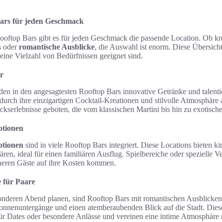
ars für jeden Geschmack
ooftop Bars gibt es für jeden Geschmack die passende Location. Ob kre
s oder
romantische Ausblicke
, die Auswahl ist enorm. Diese Übersicht 
 eine Vielzahl von Bedürfnissen geeignet sind.
r
den in den angesagtesten Rooftop Bars innovative Getränke und talent
 durch ihre einzigartigen Cocktail-Kreationen und stilvolle Atmosphär
kserlebnisse geboten, die vom klassischen Martini bis hin zu exotisch
ptionen
ptionen
sind in viele Rooftop Bars integriert. Diese Locations bieten 
en, ideal für einen familiären Ausflug. Spielbereiche oder spezielle V
ineren Gäste auf ihre Kosten kommen.
 für Paare
sonderen Abend planen, sind Rooftop Bars mit romantischen Ausblicken 
onnenuntergänge und einen atemberaubenden Blick auf die Stadt. Diese
für Dates oder besondere Anlässe und vereinen eine intime Atmosphäre 