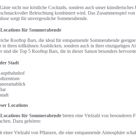
Gäste nicht nur köstliche Cocktails, sondern auch unser künstlerisches 
eschmackvoller Beleuchtung kombiniert wird. Das Zusammenspiel von 
ulisse sorgt für unvergessliche Sommerabende.
p-Locations für Sommerabende
lreiche Rooftop Bars, die ideal für entspannende Sommerabende geeignet 
nur in ihren tollkühnen Ausblicken, sondern auch in ihrer einzigartigen
er sind die Top 5 Rooftop Bars, die in dieser Saison besonders hervorst
der Stadt
Hauptbahnhof
adtzentrum
anoramablick
Bar
stadt
ser Locations
p-Locations für Sommerabende
bieten eine Vielzahl von besonderen Fe
achen. Dazu gehören:
t einer Vielzahl von Pflanzen, die eine entspannende Atmosphäre schaf