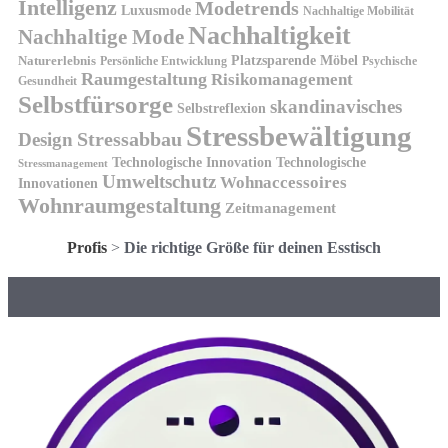
Intelligenz
Modetrends
Luxusmode
Nachhaltige Mobilität
Nachhaltigkeit
Nachhaltige Mode
Platzsparende Möbel
Naturerlebnis
Persönliche Entwicklung
Psychische
Raumgestaltung
Risikomanagement
Gesundheit
Selbstfürsorge
skandinavisches
Selbstreflexion
Stressbewältigung
Design
Stressabbau
Technologische Innovation
Technologische
Stressmanagement
Umweltschutz
Wohnaccessoires
Innovationen
Wohnraumgestaltung
Zeitmanagement
Profis
>
Die richtige Größe für deinen Esstisch