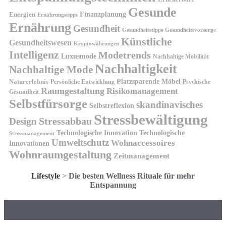
Gesunde
Finanzplanung
Energien
Ernährungstipps
Ernährung
Gesundheit
Gesundheitsvorsorge
Gesundheitstipps
Künstliche
Gesundheitswesen
Kryptowährungen
Intelligenz
Modetrends
Luxusmode
Nachhaltige Mobilität
Nachhaltigkeit
Nachhaltige Mode
Platzsparende Möbel
Naturerlebnis
Persönliche Entwicklung
Psychische
Raumgestaltung
Risikomanagement
Gesundheit
Selbstfürsorge
skandinavisches
Selbstreflexion
Stressbewältigung
Design
Stressabbau
Technologische Innovation
Technologische
Stressmanagement
Umweltschutz
Wohnaccessoires
Innovationen
Wohnraumgestaltung
Zeitmanagement
Lifestyle
>
Die besten Wellness Rituale für mehr
Entspannung