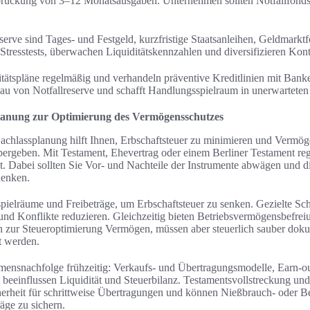
rbrückung von 3–12 Monatsausgaben. Unternehmen sollten Notfallfond
erve sind Tages- und Festgeld, kurzfristige Staatsanleihen, Geldmarkt
e Stresstests, überwachen Liquiditätskennzahlen und diversifizieren K
itätspläne regelmäßig und verhandeln präventive Kreditlinien mit Banke
au von Notfallreserve und schafft Handlungsspielraum in unerwarteten 
lanung zur Optimierung des Vermögensschutzes
chlassplanung hilft Ihnen, Erbschaftsteuer zu minimieren und Vermögen
bergeben. Mit Testament, Ehevertrag oder einem Berliner Testament reg
it. Dabei sollten Sie Vor- und Nachteile der Instrumente abwägen und 
denken.
ielräume und Freibeträge, um Erbschaftsteuer zu senken. Gezielte S
und Konflikte reduzieren. Gleichzeitig bieten Betriebsvermögensbefre
n zur Steueroptimierung Vermögen, müssen aber steuerlich sauber doku
t werden.
mensnachfolge frühzeitig: Verkaufs- und Übertragungsmodelle, Earn-o
 beeinflussen Liquidität und Steuerbilanz. Testamentsvollstreckung u
cherheit für schrittweise Übertragungen und können Nießbrauch- oder 
äge zu sichern.