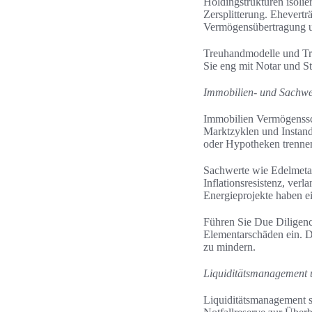
Holdingstrukturen isolie
Zersplitterung. Ehevertr
Vermögensübertragung un
Treuhandmodelle und Treu
Sie eng mit Notar und S
Immobilien- und Sachwe
Immobilien Vermögensschu
Marktzyklen und Instand
oder Hypotheken trenne
Sachwerte wie Edelmetall
Inflationsresistenz, ver
Energieprojekte haben e
Führen Sie Due Diligen
Elementarschäden ein. D
zu mindern.
Liquiditätsmanagement u
Liquiditätsmanagement s