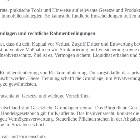
ritte, praktische Tools und Hinweise auf relevante Gesetze und Produk
 Immobilienstrategien. So kannst du fundierte Entscheidungen treffen
ndlagen und rechtliche Rahmenbedingungen
, dass du dein Kapital vor Verlust, Zugriff Dritter und Entwertung be
 präventive Maßnahmen wie Strukturierung und Versicherung sowie re
nsolvenzschutz. Ziel ist es, Vermögen sichern, Liquidität erhalten un
Renditeorientierung von Risikominimierung. Du sorgst dafür, dass pri
mischt werden. Diese Trennung schafft die Grundlage, um Privatvermö
g zu gewährleisten.
eutschland: Gesetze und wichtige Vorschriften
tschland sind Gesetzliche Grundlagen zentral. Das Bürgerliche Gesetz
 Handelsgesetzbuch gilt für Kaufleute. Das Insolvenzrecht, konkret di
egelt Vermögensverwertung. Steuerliche Pflichten stehen in der Abgab
che im Sozialgesetzbuch.
ivat- und Firmenschutz