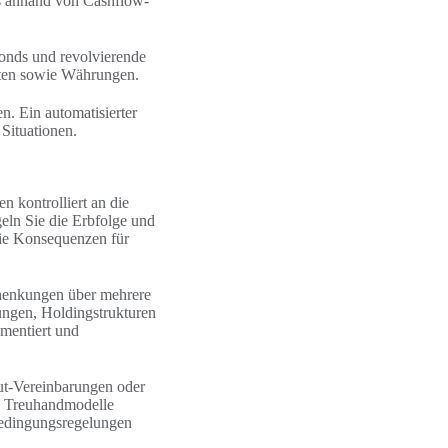
s anhand von Cashflow-
fonds und revolvierende
onten sowie Währungen.
n. Ein automatisierter
Situationen.
 kontrolliert an die
eln Sie die Erbfolge und
die Konsequenzen für
chenkungen über mehrere
iungen, Holdingstrukturen
mentiert und
ut-Vereinbarungen oder
nd Treuhandmodelle
Bedingungsregelungen