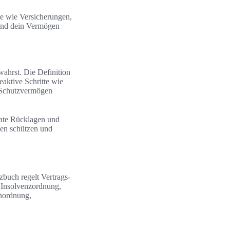
te wie Versicherungen,
 und dein Vermögen
wahrst. Die Definition
aktive Schritte wie
d Schutzvermögen
vate Rücklagen und
gen schützen und
buch regelt Vertrags-
e Insolvenzordnung,
enordnung,