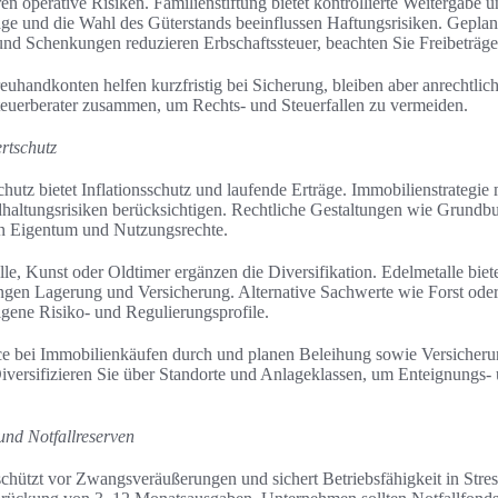
ren operative Risiken. Familienstiftung bietet kontrollierte Weitergabe 
äge und die Wahl des Güterstands beeinflussen Haftungsrisiken. Geplan
d Schenkungen reduzieren Erbschaftssteuer, beachten Sie Freibeträge 
handkonten helfen kurzfristig bei Sicherung, bleiben aber anrechtlich
teuerberater zusammen, um Rechts- und Steuerfallen zu vermeiden.
rtschutz
tz bietet Inflationsschutz und laufende Erträge. Immobilienstrategie 
haltungsrisiken berücksichtigen. Rechtliche Gestaltungen wie Grundb
n Eigentum und Nutzungsrechte.
e, Kunst oder Oldtimer ergänzen die Diversifikation. Edelmetalle biet
langen Lagerung und Versicherung. Alternative Sachwerte wie Forst ode
igene Risiko- und Regulierungsprofile.
ce bei Immobilienkäufen durch und planen Beleihung sowie Versicher
iversifizieren Sie über Standorte und Anlageklassen, um Enteignungs-
nd Notfallreserven
chützt vor Zwangsveräußerungen und sichert Betriebsfähigkeit in Stres