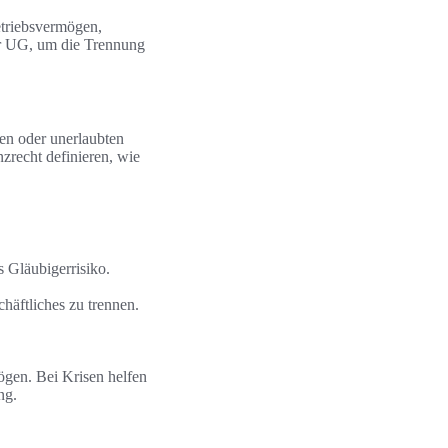
etriebsvermögen,
r UG, um die Trennung
en oder unerlaubten
zrecht definieren, wie
 Gläubigerrisiko.
häftliches zu trennen.
ögen. Bei Krisen helfen
ng.