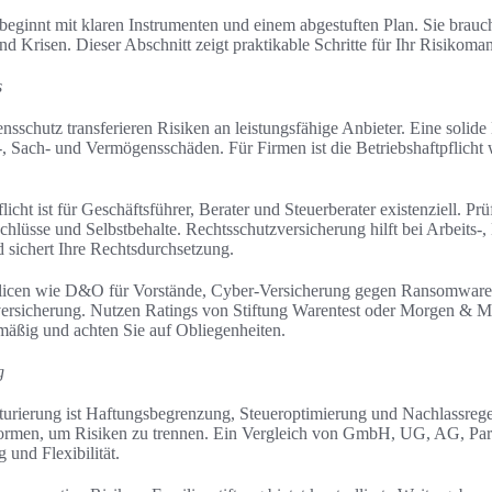
eginnt mit klaren Instrumenten und einem abgestuften Plan. Sie brauc
 Krisen. Dieser Abschnitt zeigt praktikable Schritte für Ihr Risikom
s
schutz transferieren Risiken an leistungsfähige Anbieter. Eine solide
-, Sach- und Vermögensschäden. Für Firmen ist die Betriebshaftpflicht w
cht ist für Geschäftsführer, Berater und Steuerberater existenziell. Prü
üsse und Selbstbehalte. Rechtsschutzversicherung hilft bei Arbeits-, 
nd sichert Ihre Rechtsdurchsetzung.
licen wie D&O für Vorstände, Cyber-Versicherung gegen Ransomware
ersicherung. Nutzen Ratings von Stiftung Warentest oder Morgen & M
mäßig und achten Sie auf Obliegenheiten.
g
turierung ist Haftungsbegrenzung, Steueroptimierung und Nachlassreg
sformen, um Risiken zu trennen. Ein Vergleich von GmbH, UG, AG, Pa
 und Flexibilität.