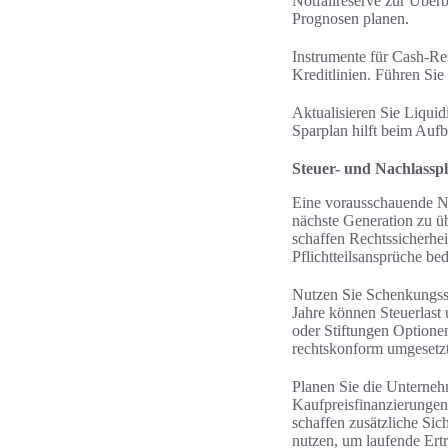
Notfallreserve zur Übe
Prognosen planen.
Instrumente für Cash-Res
Kreditlinien. Führen Si
Aktualisieren Sie Liquid
Sparplan hilft beim Aufb
Steuer- und Nachlassp
Eine vorausschauende Na
nächste Generation zu ü
schaffen Rechtssicherhe
Pflichtteilsansprüche be
Nutzen Sie Schenkungssp
Jahre können Steuerlast 
oder Stiftungen Optione
rechtskonform umgesetz
Planen Sie die Unterneh
Kaufpreisfinanzierungen
schaffen zusätzliche Si
nutzen, um laufende Ertr