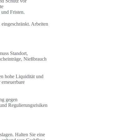
und Schutz vor
te
und Fristen.
 eingeschränkt. Arbeiten
muss Standort,
ucheinträge, Nießbrauch
en hohe Liquidität und
r erneuerbare
ung gegen
 und Regulierungsrisiken
slagen. Halten Sie eine