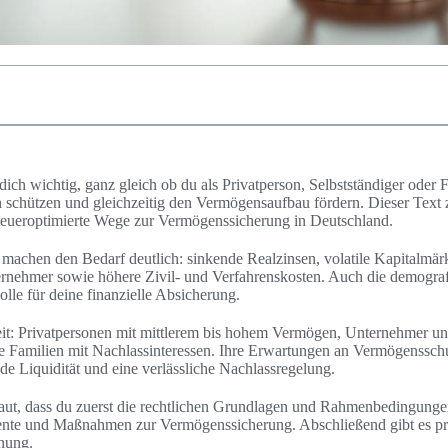
dich wichtig, ganz gleich ob du als Privatperson, Selbstständiger oder 
 schützen und gleichzeitig den Vermögensaufbau fördern. Dieser Text z
 steueroptimierte Wege zur Vermögenssicherung in Deutschland.
machen den Bedarf deutlich: sinkende Realzinsen, volatile Kapitalmärk
ernehmer sowie höhere Zivil- und Verfahrenskosten. Auch die demogra
olle für deine finanzielle Absicherung.
eit: Privatpersonen mit mittlerem bis hohem Vermögen, Unternehmer un
e Familien mit Nachlassinteressen. Ihre Erwartungen an Vermögensschut
nde Liquidität und eine verlässliche Nachlassregelung.
ebaut, dass du zuerst die rechtlichen Grundlagen und Rahmenbedingung
mente und Maßnahmen zur Vermögenssicherung. Abschließend gibt es p
nung.