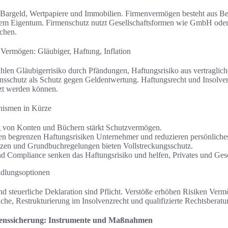
 Bargeld, Wertpapiere und Immobilien. Firmenvermögen besteht aus B
gem Eigentum. Firmenschutz nutzt Gesellschaftsformen wie GmbH ode
ichen.
 Vermögen: Gläubiger, Haftung, Inflation
len Gläubigerrisiko durch Pfändungen, Haftungsrisiko aus vertraglich
nsschutz als Schutz gegen Geldentwertung. Haftungsrecht und Insolven
zt werden können.
nismen in Kürze
 von Konten und Büchern stärkt Schutzvermögen.
en begrenzen Haftungsrisiken Unternehmer und reduzieren persönliches
zen und Grundbuchregelungen bieten Vollstreckungsschutz.
d Compliance senken das Haftungsrisiko und helfen, Privates und Gesc
ndlungsoptionen
d steuerliche Deklaration sind Pflicht. Verstöße erhöhen Risiken Verm
iche, Restrukturierung im Insolvenzrecht und qualifizierte Rechtsberatu
genssicherung: Instrumente und Maßnahmen