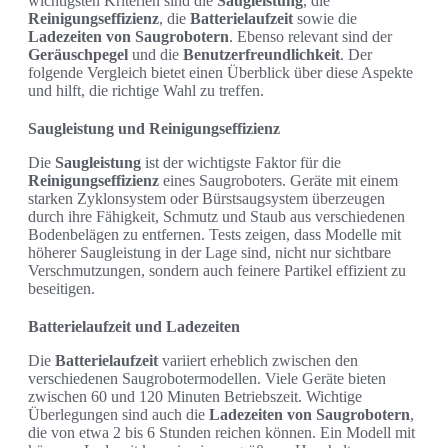
wichtigsten Kriterien sind die
Saugleistung
, die
Reinigungseffizienz
, die
Batterielaufzeit
sowie die
Ladezeiten von Saugrobotern
. Ebenso relevant sind der
Geräuschpegel
und die
Benutzerfreundlichkeit
. Der
folgende Vergleich bietet einen Überblick über diese Aspekte
und hilft, die richtige Wahl zu treffen.
Saugleistung und Reinigungseffizienz
Die
Saugleistung
ist der wichtigste Faktor für die
Reinigungseffizienz
eines Saugroboters. Geräte mit einem
starken Zyklonsystem oder Bürstsaugsystem überzeugen
durch ihre Fähigkeit, Schmutz und Staub aus verschiedenen
Bodenbelägen zu entfernen. Tests zeigen, dass Modelle mit
höherer Saugleistung in der Lage sind, nicht nur sichtbare
Verschmutzungen, sondern auch feinere Partikel effizient zu
beseitigen.
Batterielaufzeit und Ladezeiten
Die
Batterielaufzeit
variiert erheblich zwischen den
verschiedenen Saugrobotermodellen. Viele Geräte bieten
zwischen 60 und 120 Minuten Betriebszeit. Wichtige
Überlegungen sind auch die
Ladezeiten von Saugrobotern
,
die von etwa 2 bis 6 Stunden reichen können. Ein Modell mit