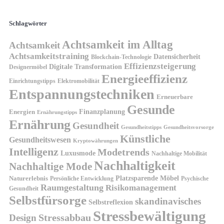
Schlagwörter
Achtsamkeit im Alltag
Achtsamkeit
Achtsamkeitstraining
Datensicherheit
Blockchain-Technologie
Effizienzsteigerung
Digitale Transformation
Designermöbel
Energieeffizienz
Einrichtungstipps
Elektromobilität
Entspannungstechniken
Erneuerbare
Gesunde
Finanzplanung
Energien
Ernährungstipps
Ernährung
Gesundheit
Gesundheitsvorsorge
Gesundheitstipps
Künstliche
Gesundheitswesen
Kryptowährungen
Intelligenz
Modetrends
Luxusmode
Nachhaltige Mobilität
Nachhaltigkeit
Nachhaltige Mode
Platzsparende Möbel
Naturerlebnis
Persönliche Entwicklung
Psychische
Raumgestaltung
Risikomanagement
Gesundheit
Selbstfürsorge
skandinavisches
Selbstreflexion
Stressbewältigung
Design
Stressabbau