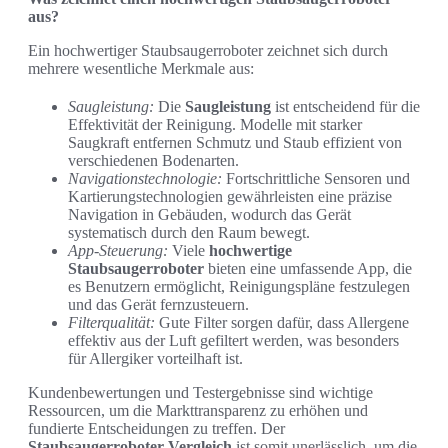
aus?
Ein hochwertiger Staubsaugerroboter zeichnet sich durch
mehrere wesentliche Merkmale aus:
Saugleistung:
Die
Saugleistung
ist entscheidend für die
Effektivität der Reinigung. Modelle mit starker
Saugkraft entfernen Schmutz und Staub effizient von
verschiedenen Bodenarten.
Navigationstechnologie:
Fortschrittliche Sensoren und
Kartierungstechnologien gewährleisten eine präzise
Navigation in Gebäuden, wodurch das Gerät
systematisch durch den Raum bewegt.
App-Steuerung:
Viele
hochwertige
Staubsaugerroboter
bieten eine umfassende App, die
es Benutzern ermöglicht, Reinigungspläne festzulegen
und das Gerät fernzusteuern.
Filterqualität:
Gute Filter sorgen dafür, dass Allergene
effektiv aus der Luft gefiltert werden, was besonders
für Allergiker vorteilhaft ist.
Kundenbewertungen und Testergebnisse sind wichtige
Ressourcen, um die Markttransparenz zu erhöhen und
fundierte Entscheidungen zu treffen. Der
Staubsaugerroboter Vergleich
ist somit unerlässlich, um die