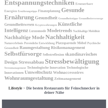
Entspannungstechniken
Erneuerbare
Gesunde
Finanzplanung
Energien
Ernährungstipps
Ernährung
Gesundheit
Gesundheitsvorsorge
Gesundheitstipps
Künstliche
Gesundheitswesen
Kryptowährungen
Intelligenz
Modetrends
Luxusmode
Nachhaltige Mobilität
Nachhaltigkeit
Nachhaltige Mode
Platzsparende Möbel
Naturerlebnis
Persönliche Entwicklung
Psychische
Raumgestaltung
Risikomanagement
Gesundheit
Selbstfürsorge
skandinavisches
Selbstreflexion
Stressbewältigung
Design
Stressabbau
Technologische Innovation
Technologische
Stressmanagement
Umweltschutz
Wohnaccessoires
Innovationen
Wohnraumgestaltung
Zeitmanagement
Lifestyle
>
Die besten Restaurants für Feinschmecker in
deiner Nähe