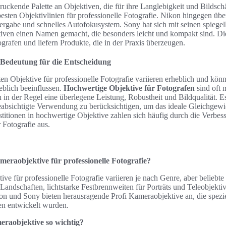
ruckende Palette an Objektiven, die für ihre Langlebigkeit und Bildschä
r besten Objektivlinien für professionelle Fotografie. Nikon hingegen üb
rgabe und schnelles Autofokusystem. Sony hat sich mit seinen spiege
ven einen Namen gemacht, die besonders leicht und kompakt sind. Di
grafen und liefern Produkte, die in der Praxis überzeugen.
r Bedeutung für die Entscheidung
ten Objektive für professionelle Fotografie variieren erheblich und kön
blich beeinflussen.
Hochwertige Objektive für Fotografen
sind oft 
 in der Regel eine überlegene Leistung, Robustheit und Bildqualität. Es 
absichtigte Verwendung zu berücksichtigen, um das ideale Gleichgewi
stitionen in hochwertige Objektive zahlen sich häufig durch die Verbess
r Fotografie aus.
meraobjektive für professionelle Fotografie?
ve für professionelle Fotografie variieren je nach Genre, aber beliebt
Landschaften, lichtstarke Festbrennweiten für Porträts und Teleobjektive
 und Sony bieten herausragende Profi Kameraobjektive an, die speziell
en entwickelt wurden.
raobjektive so wichtig?