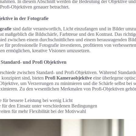
ufnahmen. In diesem Abschnitt werden die Bedeutung der Objektive und
Profi-Objektiven genauer betrachtet.
ktive in der Fotografie
grafie
sind dafür verantwortlich, Licht einzufangen und in Bilder umz
sst maßgeblich die Bildschärfe, Farbtreue und den Kontrast. Das richti
ied zwischen einem durchschnittlichen und einem herausragenden Bil
ve für professionelle Fotografie investieren, profitieren von verbesserte
nen ermöglichen, kreative Visionen umzusetzen.
 Standard- und Profi Objektiven
terschiede zwischen Standard- und Profi-Objektiven. Während Standardo
konzipiert sind, bieten
Profi Kameraobjektive
eine überlegene optisc
Objektive, um Verzerrungen zu minimieren und die Schärfe selbst bei 
aximieren. Zu den wesentlichen Merkmalen von Profi-Objektiven gehör
e für bessere Leistung bei wenig Licht
für den Einsatz unter verschiedenen Bedingungen
iten für mehr Flexibilität bei der Motivwahl