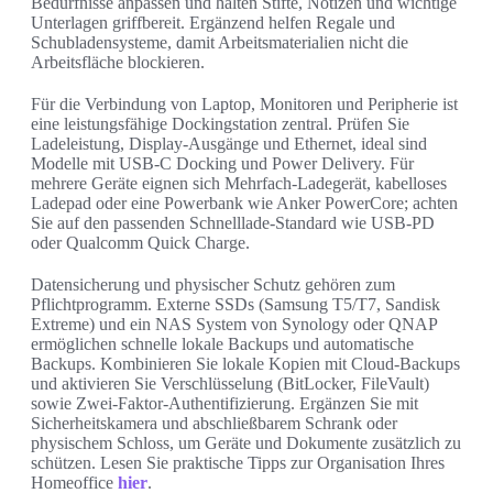
Bedürfnisse anpassen und halten Stifte, Notizen und wichtige
Unterlagen griffbereit. Ergänzend helfen Regale und
Schubladensysteme, damit Arbeitsmaterialien nicht die
Arbeitsfläche blockieren.
Für die Verbindung von Laptop, Monitoren und Peripherie ist
eine leistungsfähige Dockingstation zentral. Prüfen Sie
Ladeleistung, Display-Ausgänge und Ethernet, ideal sind
Modelle mit USB-C Docking und Power Delivery. Für
mehrere Geräte eignen sich Mehrfach-Ladegerät, kabelloses
Ladepad oder eine Powerbank wie Anker PowerCore; achten
Sie auf den passenden Schnelllade-Standard wie USB-PD
oder Qualcomm Quick Charge.
Datensicherung und physischer Schutz gehören zum
Pflichtprogramm. Externe SSDs (Samsung T5/T7, Sandisk
Extreme) und ein NAS System von Synology oder QNAP
ermöglichen schnelle lokale Backups und automatische
Backups. Kombinieren Sie lokale Kopien mit Cloud-Backups
und aktivieren Sie Verschlüsselung (BitLocker, FileVault)
sowie Zwei-Faktor-Authentifizierung. Ergänzen Sie mit
Sicherheitskamera und abschließbarem Schrank oder
physischem Schloss, um Geräte und Dokumente zusätzlich zu
schützen. Lesen Sie praktische Tipps zur Organisation Ihres
Homeoffice
hier
.