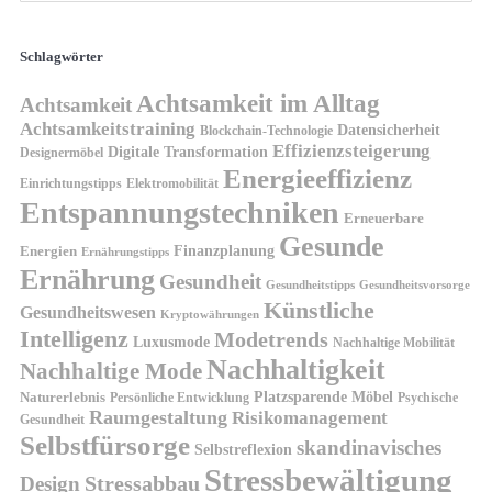
Schlagwörter
Achtsamkeit im Alltag
Achtsamkeit
Achtsamkeitstraining
Datensicherheit
Blockchain-Technologie
Effizienzsteigerung
Digitale Transformation
Designermöbel
Energieeffizienz
Einrichtungstipps
Elektromobilität
Entspannungstechniken
Erneuerbare
Gesunde
Finanzplanung
Energien
Ernährungstipps
Ernährung
Gesundheit
Gesundheitsvorsorge
Gesundheitstipps
Künstliche
Gesundheitswesen
Kryptowährungen
Intelligenz
Modetrends
Luxusmode
Nachhaltige Mobilität
Nachhaltigkeit
Nachhaltige Mode
Platzsparende Möbel
Naturerlebnis
Persönliche Entwicklung
Psychische
Raumgestaltung
Risikomanagement
Gesundheit
Selbstfürsorge
skandinavisches
Selbstreflexion
Stressbewältigung
Design
Stressabbau