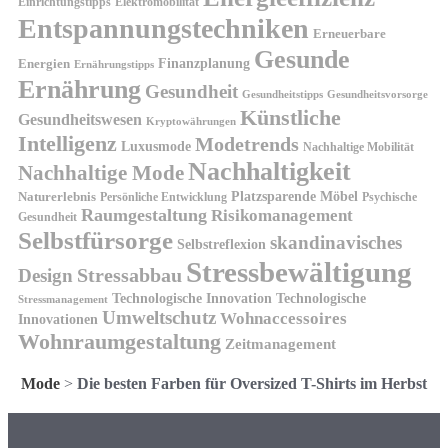
Einrichtungstipps
Elektromobilität
Entspannungstechniken
Erneuerbare
Gesunde
Finanzplanung
Energien
Ernährungstipps
Ernährung
Gesundheit
Gesundheitsvorsorge
Gesundheitstipps
Künstliche
Gesundheitswesen
Kryptowährungen
Intelligenz
Modetrends
Luxusmode
Nachhaltige Mobilität
Nachhaltigkeit
Nachhaltige Mode
Platzsparende Möbel
Naturerlebnis
Persönliche Entwicklung
Psychische
Raumgestaltung
Risikomanagement
Gesundheit
Selbstfürsorge
skandinavisches
Selbstreflexion
Stressbewältigung
Design
Stressabbau
Technologische Innovation
Technologische
Stressmanagement
Umweltschutz
Wohnaccessoires
Innovationen
Wohnraumgestaltung
Zeitmanagement
Mode
>
Die besten Farben für Oversized T-Shirts im Herbst