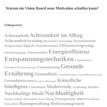
Warum ein Vision Board neue Motivation schaffen kann?
Schlagwörter
Achtsamkeit im Alltag
Achtsamkeit
Achtsamkeitstraining
Datensicherheit
Blockchain-Technologie
Effizienzsteigerung
Digitale Transformation
Designermöbel
Energieeffizienz
Einrichtungstipps
Elektromobilität
Entspannungstechniken
Erneuerbare
Gesunde
Finanzplanung
Energien
Ernährungstipps
Ernährung
Gesundheit
Gesundheitsvorsorge
Gesundheitstipps
Künstliche
Gesundheitswesen
Kryptowährungen
Intelligenz
Modetrends
Luxusmode
Nachhaltige Mobilität
Nachhaltigkeit
Nachhaltige Mode
Platzsparende Möbel
Naturerlebnis
Persönliche Entwicklung
Psychische
Raumgestaltung
Risikomanagement
Gesundheit