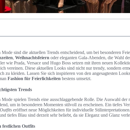
en Mode sind die aktuellen Trends entscheidend, um bei besonderen Feierl
zeiten
,
Weihnachtsfeiern
oder eleganten Gala-Abenden, die Wahl der r
ller wie Prada, Versace und Hugo Boss setzen mit ihren neuen Kollekti
eich vereinen. Diese aktuellen Looks sind nicht nur trendy, sondern erm
h zu kleiden. Lassen Sie sich inspirieren von den angesagtesten Looks 
 man
Fashion für Feierlichkeiten
bestens umsetzt.
chtigsten Trends
hen Mode spielen Trends eine ausschlaggebende Rolle. Die Auswahl der 
dend, um in besonderen Momenten stilvoll zu erscheinen. Ein tiefes Ve
Outfits
eröffnet neue Möglichkeiten für individuelle Stilinterpretatione
d tiefes Blau sind derzeit sehr beliebt, da sie Eleganz und Glanz verle
 festlichen Outfits