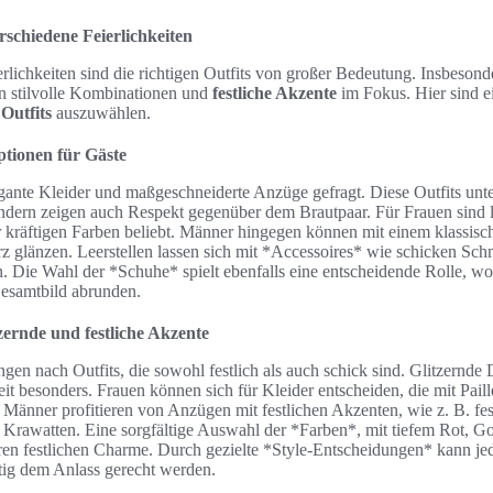
rschiedene Feierlichkeiten
erlichkeiten sind die richtigen Outfits von großer Bedeutung. Insbesond
n stilvolle Kombinationen und
festliche Akzente
im Fokus. Hier sind 
Outfits
auszuwählen.
ptionen für Gäste
gante Kleider und maßgeschneiderte Anzüge gefragt. Diese Outfits unte
sondern zeigen auch Respekt gegenüber dem Brautpaar. Für Frauen sind 
er kräftigen Farben beliebt. Männer hingegen können mit einem klassis
 glänzen. Leerstellen lassen sich mit *Accessoires* wie schicken Sch
en. Die Wahl der *Schuhe* spielt ebenfalls eine entscheidende Rolle, w
esamtbild abrunden.
zernde und festliche Akzente
gen nach Outfits, die sowohl festlich als auch schick sind. Glitzernde D
t besonders. Frauen können sich für Kleider entscheiden, die mit Pail
d. Männer profitieren von Anzügen mit festlichen Akzenten, wie z. B. fe
rawatten. Eine sorgfältige Auswahl der *Farben*, mit tiefem Rot, Gold
ren festlichen Charme. Durch gezielte *Style-Entscheidungen* kann jed
itig dem Anlass gerecht werden.