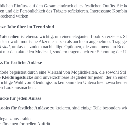
blichen Einfluss auf den Gesamteindruck eines festlichen Outfits. Sie
hen und die Persönlichkeit des Trägers reflektieren. Interessante Kombi
prechend wirken.
anze Jahr über im Trend sind
aterialien
ist ebenso wichtig, um einen eleganten Look zu erzielen. St
a sie sowohl modische Akzente setzen als auch ein angenehmes Tragegef
d sind
, umfassen zudem nachhaltige Optionen, die zunehmend an Bede
ht nur den aktuellen Modestil, sondern tragen auch zur Schonung der U
 für festliche Anlässe
Mode begeistert durch eine Vielzahl von Möglichkeiten, die sowohl Stil
 Kleidungsstücke
sind unverzichtbare Begleiter für jeden, der an eine
 richtige Wahl von Kleidungsstücken kann den Unterschied zwischen 
en Look ausmachen.
ücke für jeden Anlass
ooks für festliche Anlässe
zu kreieren, sind einige Teile besonders w
leganz ausstrahlen
für einen formellen Auftritt