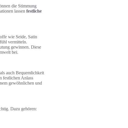
 können die Stimmung
nationen lassen
festliche
offe wie Seide, Satin
ühl vermitteln.
utung gewinnen. Diese
mwelt bei.
 als auch Bequemlichkeit
m festlichen Anlass
einem gewöhnlichen und
ichtig. Dazu gehören: