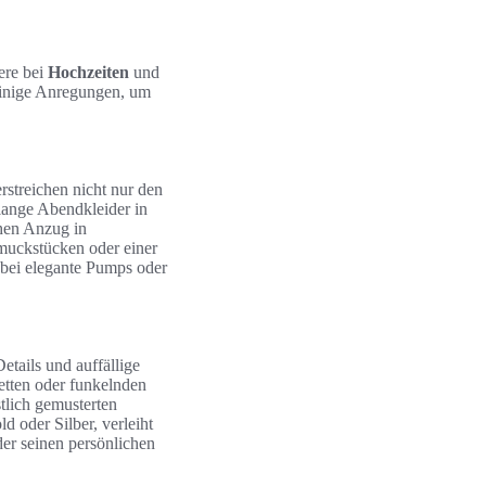
ere bei
Hochzeiten
und
einige Anregungen, um
rstreichen nicht nur den
lange Abendkleider in
chen Anzug in
muckstücken oder einer
obei elegante Pumps oder
etails und auffällige
letten oder funkelnden
stlich gemusterten
 oder Silber, verleiht
er seinen persönlichen