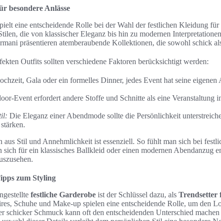
ür besondere Anlässe
pielt eine entscheidende Rolle bei der Wahl der festlichen Kleidung für
 Stilen, die von klassischer Eleganz bis hin zu modernen Interpretatione
mani präsentieren atemberaubende Kollektionen, die sowohl schick als 
ekten Outfits sollten verschiedene Faktoren berücksichtigt werden:
hzeit, Gala oder ein formelles Dinner, jedes Event hat seine eigenen
or-Event erfordert andere Stoffe und Schnitte als eine Veranstaltung i
il:
Die Eleganz einer Abendmode sollte die Persönlichkeit unterstreich
stärken.
 aus Stil und Annehmlichkeit ist essenziell. So fühlt man sich bei fest
sich für ein klassisches Ballkleid oder einen modernen Abendanzug ents
auszusehen.
ipps zum Styling
ngestellte
festliche Garderobe
ist der Schlüssel dazu, als
Trendsetter 
res, Schuhe und Make-up spielen eine entscheidende Rolle, um den Lo
er schicker Schmuck kann oft den entscheidenden Unterschied machen 