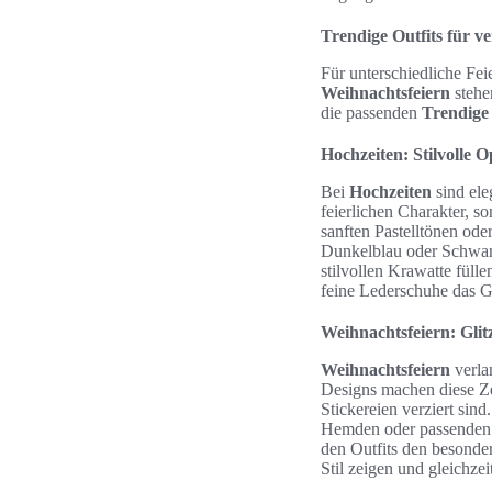
Trendige Outfits für ve
Für unterschiedliche Fei
Weihnachtsfeiern
stehe
die passenden
Trendige 
Hochzeiten: Stilvolle O
Bei
Hochzeiten
sind ele
feierlichen Charakter, 
sanften Pastelltönen od
Dunkelblau oder Schwarz
stilvollen Krawatte füll
feine Lederschuhe das G
Weihnachtsfeiern: Glit
Weihnachtsfeiern
verlan
Designs machen diese Zei
Stickereien verziert sin
Hemden oder passenden K
den Outfits den besonde
Stil zeigen und gleichze