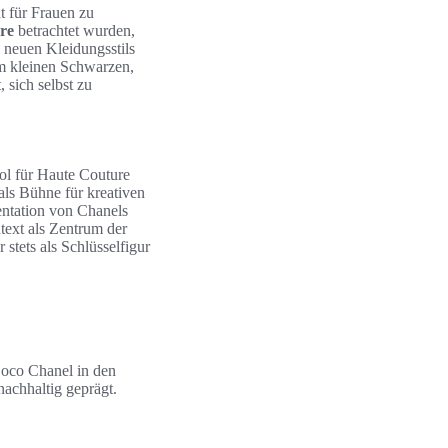
t für Frauen zu
re
betrachtet wurden,
 neuen Kleidungsstils
em kleinen Schwarzen,
 sich selbst zu
l für Haute Couture
als Bühne für kreativen
entation von Chanels
ext als Zentrum der
stets als Schlüsselfigur
Coco Chanel in den
nachhaltig geprägt.