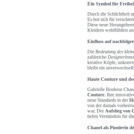
Ein Symbol für Freihe
Durch die Schlichtheit 
Es bot sich für verschi
Diese neue Herangehensw
Kleidern wohlfühlten und
Einfluss auf nachfolge
Die
Bedeutung des klei
zahlreiche
Designerinne
kreative Köpfe, unkonve
bleibt ein unverwechselb
Haute Couture und der
Gabrielle Bonheur Chanel
Couture
. Ihre innovati
neue Standards in der
Ha
von der damals vorherrs
war. Der
Aufstieg von 
tiefen Verständnis für di
Chanel als Pionierin 