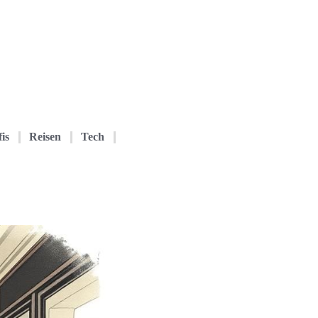
is
Reisen
Tech