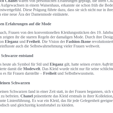
co Chanel
waren von persönlichen Erfahrungen geprägt, die ihren Char
n. Aufgewachsen in einem Waisenhaus, erkannte sie schon früh die Bed
twertgefühl. Diese Prägung führte dazu, dass sie sich nicht nur in ihr
h eine neue Ära der Damenmode einläutete.
chen Erfahrungen auf die Mode
nach, Frauen von den konventionellen Kleidungsstücken des 19. Jahrhun
n zeigten ihr die starren Regeln der damaligen Mode. Durch ihre Desig
von
Eleganz
und
Freiheit
. Die Vision der
Fashion-Ikone
revolutioniert
einflusste auch die Selbstwahrnehmung vieler Frauen weltweit.
e Schwarze entstand
s heute als Symbol für Stil und
Eleganz
gilt, hatte seinen
ersten Auftritt
ierte damit die
Modewelt
. Das Kleid wurde nicht nur für seine schlicht
s es für Frauen darstellte –
Freiheit
und Selbstbewusstsein.
 kleinen Schwarzen
einen Schwarzen fand in einer Zeit statt, in der Frauen begannen, sich
zu befreien.
Chanel
präsentierte das Kleid erstmals in ihrer Kollektion,
gante Linienführung. Es war ein Kleid, das für jede Gelegenheit geeign
disch und gleichzeitig komfortabel zu kleiden.