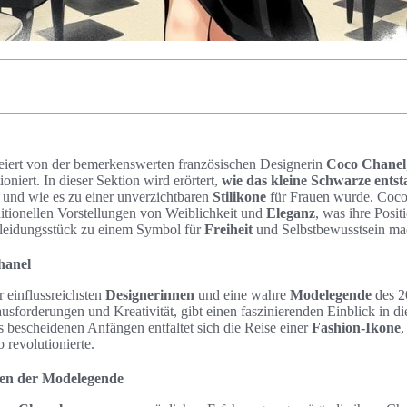
eiert von der bemerkenswerten französischen Designerin
Coco Chanel
ioniert. In dieser Sektion wird erörtert,
wie das kleine Schwarze ents
 und wie es zu einer unverzichtbaren
Stilikone
für Frauen wurde. Coco
ditionellen Vorstellungen von Weiblichkeit und
Eleganz
, was ihre Posit
Kleidungsstück zu einem Symbol für
Freiheit
und Selbstbewusstsein ma
hanel
r einflussreichsten
Designerinnen
und eine wahre
Modelegende
des 20
sforderungen und Kreativität, gibt einen faszinierenden Einblick in di
 bescheidenen Anfängen entfaltet sich die Reise einer
Fashion-Ikone
,
o revolutionierte.
ben der Modelegende