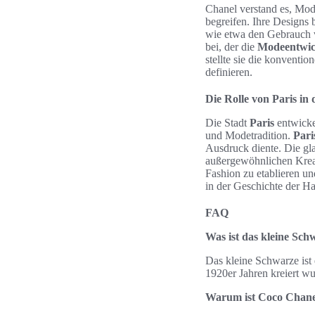
Chanel verstand es, Mod
begreifen. Ihre Designs 
wie etwa den Gebrauch v
bei, der die
Modeentwic
stellte sie die konventio
definieren.
Die Rolle von Paris i
Die Stadt
Paris
entwicke
und Modetradition.
Pari
Ausdruck diente. Die gl
außergewöhnlichen Kreat
Fashion zu etablieren un
in der Geschichte der Ha
FAQ
Was ist das kleine Sch
Das kleine Schwarze ist
1920er Jahren kreiert wu
Warum ist Coco Chane