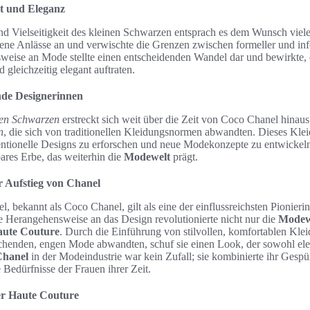
it und Eleganz
und Vielseitigkeit des kleinen Schwarzen entsprach es dem Wunsch vie
edene Anlässe an und verwischte die Grenzen zwischen formeller und in
eise an Mode stellte einen entscheidenden Wandel dar und bewirkte, d
 gleichzeitig elegant auftraten.
nde Designerinnen
nen Schwarzen
erstreckt sich weit über die Zeit von Coco Chanel hinaus.
n
, die sich von traditionellen Kleidungsnormen abwandten. Dieses Kle
ntionelle Designs zu erforschen und neue Modekonzepte zu entwickel
ares Erbe, das weiterhin die
Modewelt
prägt.
 Aufstieg von Chanel
, bekannt als Coco Chanel, gilt als eine der einflussreichsten Pionier
ve Herangehensweise an das Design revolutionierte nicht nur die
Modew
ute Couture
. Durch die Einführung von stilvollen, komfortablen Klei
chenden, engen Mode abwandten, schuf sie einen Look, der sowohl ele
Chanel
in der Modeindustrie war kein Zufall; sie kombinierte ihr Gespü
e Bedürfnisse der Frauen ihrer Zeit.
der Haute Couture