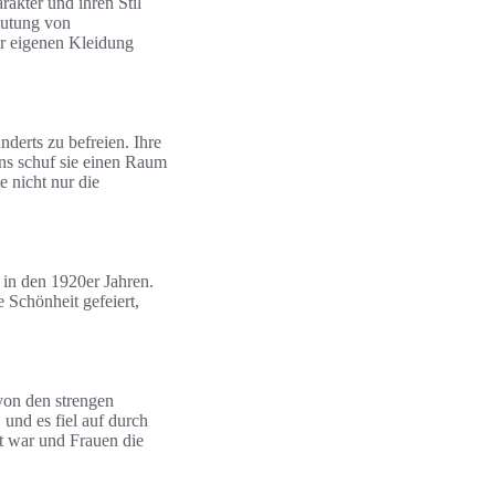
akter und ihren Stil
eutung von
er eigenen Kleidung
derts zu befreien. Ihre
ns schuf sie einen Raum
e nicht nur die
in den 1920er Jahren.
e Schönheit gefeiert,
 von den strengen
 und es fiel auf durch
et war und Frauen die