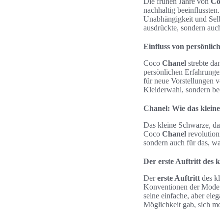
Die frühen Jahre von
Co
nachhaltig beeinflusste
Unabhängigkeit und Selbs
ausdrückte, sondern auc
Einfluss von persönli
Coco
Chanel
strebte da
persönlichen Erfahrunge
für neue Vorstellungen 
Kleiderwahl, sondern be
Chanel: Wie das klein
Das kleine Schwarze, da
Coco
Chanel
revolution
sondern auch für das, wa
Der erste Auftritt des
Der
erste Auftritt
des kl
Konventionen der Mode 
seine einfache, aber ele
Möglichkeit gab, sich mo