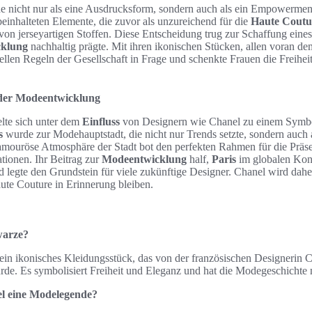
e nicht nur als eine Ausdrucksform, sondern auch als ein Empowermen
beinhalteten Elemente, die zuvor als unzureichend für die
Haute Coutu
on jerseyartigen Stoffen. Diese Entscheidung trug zur Schaffung eines
klung
nachhaltig prägte. Mit ihren ikonischen Stücken, allen voran d
nellen Regeln der Gesellschaft in Frage und schenkte Frauen die Freiheit,
n der Modeentwicklung
lte sich unter dem
Einfluss
von Designern wie Chanel zu einem Symbo
s
wurde zur Modehauptstadt, die nicht nur Trends setzte, sondern auch 
amouröse Atmosphäre der Stadt bot den perfekten Rahmen für die Präs
ionen. Ihr Beitrag zur
Modeentwicklung
half,
Paris
im globalen Kont
d legte den Grundstein für viele zukünftige Designer. Chanel wird daher 
ute Couture in Erinnerung bleiben.
warze?
 ein ikonisches Kleidungsstück, das von der französischen Designerin 
rde. Es symbolisiert Freiheit und Eleganz und hat die Modegeschichte 
l eine Modelegende?