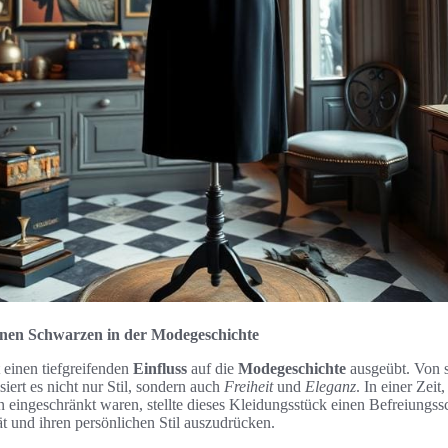
inen Schwarzen in der Modegeschichte
 einen tiefgreifenden
Einfluss
auf die
Modegeschichte
ausgeübt. Von s
ert es nicht nur Stil, sondern auch
Freiheit
und
Eleganz
. In einer Zeit
 eingeschränkt waren, stellte dieses Kleidungsstück einen Befreiungssc
tät und ihren persönlichen Stil auszudrücken.