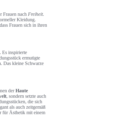
ler Frauen nach
Freiheit
.
formeller Kleidung.
ass Frauen sich in ihren
 Es inspirierte
idungsstück ermutigte
n. Das kleine Schwarze
innen der
Haute
elt
, sondern setzte auch
dungsstücken, die sich
gant als auch zeitgemäß
r für Ästhetik mit einem