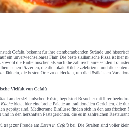
nstadt Cefalù, bekannt für ihre atemberaubenden Strände und historische
auf ein unverwechselbares Flair. Die beste sizilianische Pizza ist hier ni
s sowohl die Einheimischen als auch die zahlreich anreisenden Touristen
authentischen Pizzerien, die die lokale Küche zelebrieren und die echten
kel lädt ein, die besten Orte zu entdecken, um die köstlichsten Variation
ische Vielfalt von Cefalù
Stadt an der sizilianischen Küste, begeistert Besucher mit ihrer beeind
e Küche
bietet hier eine breite Palette an traditionellen Gerichten, die d
n geprägt sind. Mediterrane Einflüsse finden sich in den aus frischen
n und in den herzhaften Pastagerichten, die es in zahlreichen Restaurant
ù trägt zur Freude am
Essen in Cefalù
bei. Die Straßen sind voller klei