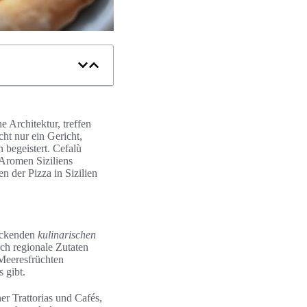
 Architektur, treffen
cht nur ein Gericht,
 begeistert. Cefalù
 Aromen Siziliens
en der Pizza in Sizilien
ruckenden
kulinarischen
urch regionale Zutaten
 Meeresfrüchten
s gibt.
ner Trattorias und Cafés,