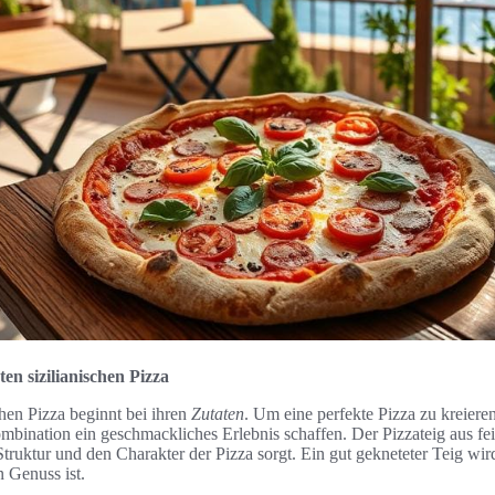
en sizilianischen Pizza
chen Pizza beginnt bei ihren
Zutaten
. Um eine perfekte Pizza zu kreiere
bination ein geschmackliches Erlebnis schaffen. Der Pizzateig aus 
e Struktur und den Charakter der Pizza sorgt. Ein gut gekneteter Teig wir
 Genuss ist.