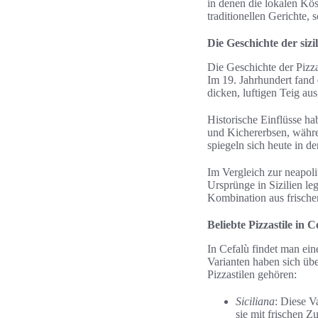
in denen die lokalen Kö
traditionellen Gerichte, 
Die Geschichte der sizi
Die Geschichte der Pizza
Im 19. Jahrhundert fand 
dicken, luftigen Teig au
Historische Einflüsse h
und Kichererbsen, währe
spiegeln sich heute in de
Im Vergleich zur neapolit
Ursprünge in Sizilien le
Kombination aus frischen
Beliebte Pizzastile in C
In Cefalù findet man eine
Varianten haben sich übe
Pizzastilen gehören:
Siciliana
: Diese V
sie mit frischen Z