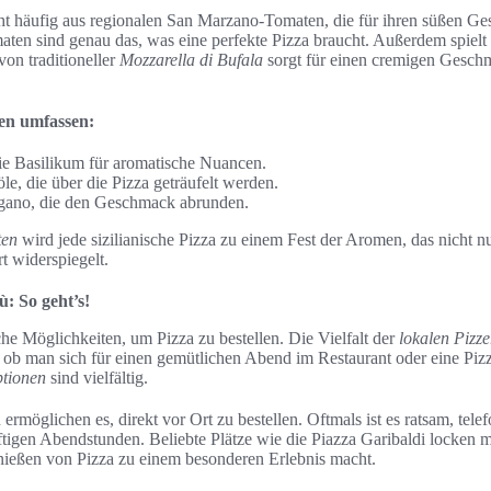
t häufig aus regionalen San Marzano-Tomaten, die für ihren süßen Ge
ten sind genau das, was eine perfekte Pizza braucht. Außerdem spielt 
on traditioneller
Mozzarella di Bufala
sorgt für einen cremigen Geschm
ten umfassen:
ie Basilikum für aromatische Nuancen.
le, die über die Pizza geträufelt werden.
ano, die den Geschmack abrunden.
ten
wird jede sizilianische Pizza zu einem Fest der Aromen, das nicht nu
t widerspiegelt.
ù: So geht’s!
iche Möglichkeiten, um Pizza zu bestellen. Die Vielfalt der
lokalen Pizze
 ob man sich für einen gemütlichen Abend im Restaurant oder eine P
ptionen
sind vielfältig.
 ermöglichen es, direkt vor Ort zu bestellen. Oftmals ist es ratsam, tele
tigen Abendstunden. Beliebte Plätze wie die Piazza Garibaldi locken m
ießen von Pizza zu einem besonderen Erlebnis macht.