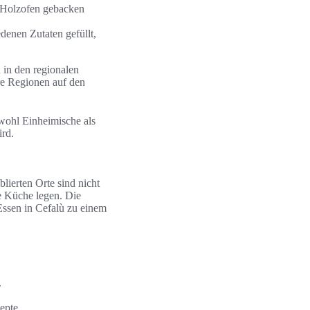
m Holzofen gebacken
edenen Zutaten gefüllt,
h in den regionalen
re Regionen auf den
owohl Einheimische als
ird.
blierten Orte sind nicht
he Küche legen. Die
Essen in Cefalù zu einem
.
epte.