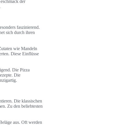
 Geschmack der
.
esonders faszinierend.
net sich durch ihren
 Zutaten wie Mandeln
rten. Diese Einflüsse
tigend. Die Pizza
Rezepte. Die
nzigartig.
entieren. Die klassischen
en. Zu den beliebtesten
e Beläge aus. Oft werden