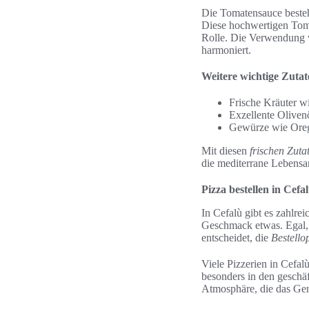
Die Tomatensauce besteh
Diese hochwertigen Toma
Rolle. Die Verwendung v
harmoniert.
Weitere wichtige Zuta
Frische Kräuter w
Exzellente Olivenö
Gewürze wie Oreg
Mit diesen
frischen Zuta
die mediterrane Lebensar
Pizza bestellen in Cefal
In Cefalù gibt es zahlre
Geschmack etwas. Egal,
entscheidet, die
Bestello
Viele Pizzerien in Cefalù
besonders in den geschäf
Atmosphäre, die das Gen