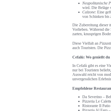
Neapolitanische P
wird. Die Beläge 
Calzone
: Eine gef
von Schinken bis
Die Zubereitung dieser
t
Vorlieben. Während die 
zarten, knusprigen Boden
Diese Vielfalt an
Pizzast
auch Touristen. Die Pizza
Cefalù: Wo genießt du d
In Cefalù gibt es eine Vi
nur bei Touristen belieb
Auswahl reicht von mode
unvergesslichen Erlebnis
Empfohlene Restaurants
Da Severino – Bek
Pizzeria Le Calett
Ristorante Il Pati
Pizzeria Al Faro –