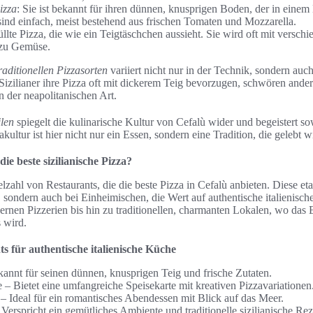
izza
: Sie ist bekannt für ihren dünnen, knusprigen Boden, der in eine
sind einfach, meist bestehend aus frischen Tomaten und Mozzarella.
üllte Pizza, die wie ein Teigtäschchen aussieht. Sie wird oft mit verschi
 zu Gemüse.
raditionellen Pizzasorten
variiert nicht nur in der Technik, sondern auc
Sizilianer ihre Pizza oft mit dickerem Teig bevorzugen, schwören ande
 der neapolitanischen Art.
ilen
spiegelt die kulinarische Kultur von Cefalù wider und begeistert s
kultur ist hier nicht nur ein Essen, sondern eine Tradition, die gelebt w
ie beste sizilianische Pizza?
elzahl von Restaurants, die die beste Pizza in Cefalù anbieten. Diese eta
t, sondern auch bei Einheimischen, die Wert auf authentische italienisc
rnen Pizzerien bis hin zu traditionellen, charmanten Lokalen, wo das 
 wird.
 für authentische italienische Küche
annt für seinen dünnen, knusprigen Teig und frische Zutaten.
e – Bietet eine umfangreiche Speisekarte mit kreativen Pizzavariationen
o – Ideal für ein romantisches Abendessen mit Blick auf das Meer.
 Verspricht ein gemütliches Ambiente und traditionelle sizilianische Rez