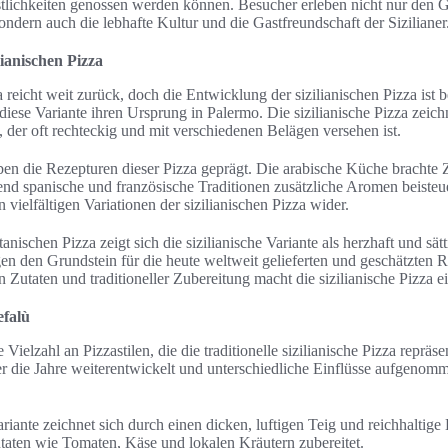
stlichkeiten genossen werden können. Besucher erleben nicht nur den
sondern auch die lebhafte Kultur und die Gastfreundschaft der Sizilianer
lianischen Pizza
 reicht weit zurück, doch die Entwicklung der sizilianischen Pizza ist b
diese Variante ihren Ursprung in Palermo. Die sizilianische Pizza zeich
s, der oft rechteckig und mit verschiedenen Belägen versehen ist.
aben die Rezepturen dieser Pizza geprägt. Die arabische Küche brachte
nd spanische und französische Traditionen zusätzliche Aromen beisteue
n vielfältigen Variationen der sizilianischen Pizza wider.
anischen Pizza zeigt sich die sizilianische Variante als herzhaft und sät
gen den Grundstein für die heute weltweit gelieferten und geschätzten 
 Zutaten und traditioneller Zubereitung macht die sizilianische Pizza ei
efalù
 Vielzahl an Pizzastilen, die die traditionelle sizilianische Pizza repräs
r die Jahre weiterentwickelt und unterschiedliche Einflüsse aufgenomm
ariante zeichnet sich durch einen dicken, luftigen Teig und reichhaltig
utaten wie Tomaten, Käse und lokalen Kräutern zubereitet.