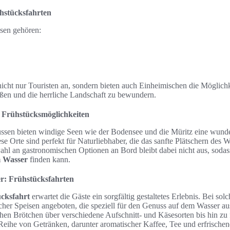
ühstücksfahrten
ssen gehören:
cht nur Touristen an, sondern bieten auch Einheimischen die Möglichke
ßen und die herrliche Landschaft zu bewundern.
 Frühstücksmöglichkeiten
ssen bieten windige Seen wie der Bodensee und die Müritz eine wunde
ese Orte sind perfekt für Naturliebhaber, die das sanfte Plätschern des W
hl an gastronomischen Optionen an Bord bleibt dabei nicht aus, sodas
 Wasser
finden kann.
r: Frühstücksfahrten
ücksfahrt
erwartet die Gäste ein sorgfältig gestaltetes Erlebnis. Bei sol
licher Speisen angeboten, die speziell für den Genuss auf dem Wasser 
hen Brötchen über verschiedene Aufschnitt- und Käsesorten bis hin zu 
Reihe von Getränken, darunter aromatischer Kaffee, Tee und erfrischen