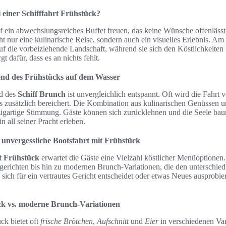
 einer Schifffahrt Frühstück?
f ein abwechslungsreiches Buffet freuen, das keine Wünsche offenläss
cht nur eine kulinarische Reise, sondern auch ein visuelles Erlebnis. Am
uf die vorbeiziehende Landschaft, während sie sich den Köstlichkeiten
t dafür, dass es an nichts fehlt.
nd des Frühstücks auf dem Wasser
d des
Schiff Brunch
ist unvergleichlich entspannt. Oft wird die Fahrt 
nis zusätzlich bereichert. Die Kombination aus kulinarischen Genüssen u
nzigartige Stimmung. Gäste können sich zurücklehnen und die Seele bau
n all seiner Pracht erleben.
 unvergessliche Bootsfahrt mit Frühstück
t Frühstück
erwartet die Gäste eine Vielzahl köstlicher Menüoptionen
ksgerichten bis hin zu modernen Brunch-Variationen, die den unterschi
sich für ein vertrautes Gericht entscheidet oder etwas Neues ausprobi
ück vs. moderne Brunch-Variationen
ück bietet oft
frische Brötchen
,
Aufschnitt
und
Eier
in verschiedenen Var