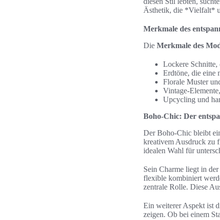
diesen Stil lebten, sucht
Ästhetik, die *Vielfalt* u
Merkmale des entspan
Die
Merkmale des Mode
Lockere Schnitte,
Erdtöne, die eine 
Florale Muster und 
Vintage-Elemente,
Upcycling und han
Boho-Chic: Der entspa
Der Boho-Chic bleibt ei
kreativem Ausdruck zu f
idealen Wahl für untersc
Sein Charme liegt in der
flexible kombiniert werd
zentrale Rolle. Diese Au
Ein weiterer Aspekt ist 
zeigen. Ob bei einem St