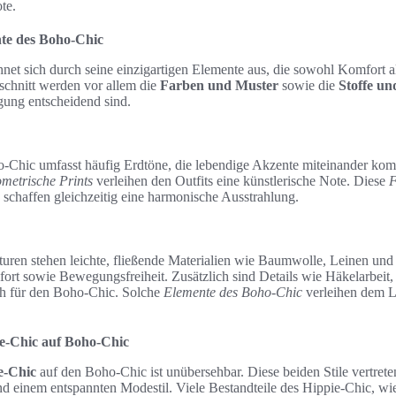
te.
nte des Boho-Chic
net sich durch seine einzigartigen Elemente aus, die sowohl Komfort al
schnitt werden vor allem die
Farben und Muster
sowie die
Stoffe un
ung entscheidend sind.
o-Chic umfasst häufig Erdtöne, die lebendige Akzente miteinander kom
ometrische Prints
verleihen den Outfits eine künstlerische Note. Diese
F
 schaffen gleichzeitig eine harmonische Ausstrahlung.
turen stehen leichte, fließende Materialien wie Baumwolle, Leinen und
ort sowie Bewegungsfreiheit. Zusätzlich sind Details wie Häkelarbeit,
sch für den Boho-Chic. Solche
Elemente des Boho-Chic
verleihen dem L
ie-Chic auf Boho-Chic
e-Chic
auf den Boho-Chic ist unübersehbar. Diese beiden Stile vertrete
 und einem entspannten Modestil. Viele Bestandteile des Hippie-Chic, 