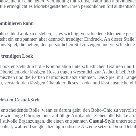
-Chic für eine tiefere Verbindung mit Kunst, Natur und individueller 
tile ermöglicht es Modebegeisterten, ihren persönlichen Stil authentisc
ombinieren kann
ho-Chic-Look zu erstellen, ist es wichtig, verschiedene Elemente ges
eht ein entspannter, aber dennoch trendiger Eindruck. An dieser Stell
ins Spiel, die helfen, den persönlichen Stil zu zeigen und verschiedene 
n trendigen Look
ook entsteht durch die Kombination unterschiedlicher Texturen und L
erteilen oder lässigen Hosen tragen wesentlich zur Ästhetik bei. Acht
 mischen und die Farben harmonisch abzustimmen. Das Spiel mit Län
n, verstärkt den lässigen Charakter dieses Looks und lässt ausreichend
rfekten Casual-Style
e entscheidende Rolle, wenn es darum geht, den Boho-Chic zu vervolls
 wie lange Ohrringe oder auffällige Armbänder ziehen alle Blicke an. 
d stilvolle Ergänzungen, die einen entspannten
Casual-Style
unterstrei
onalität, während sie gleichzeitig modische Akzente setzen. Diese Detai