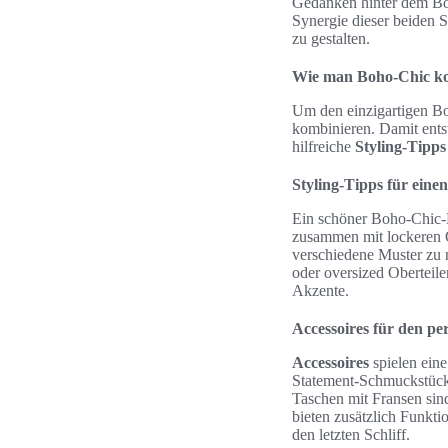
Gedanken hinter dem Boho
Synergie dieser beiden S
zu gestalten.
Wie man Boho-Chic k
Um den einzigartigen Bo
kombinieren. Damit entst
hilfreiche
Styling-Tipps
Styling-Tipps für eine
Ein schöner Boho-Chic-L
zusammen mit lockeren Ob
verschiedene Muster zu
oder oversized Oberteile
Akzente.
Accessoires für den pe
Accessoires
spielen ein
Statement-Schmuckstücke
Taschen mit Fransen sin
bieten zusätzlich Funkti
den letzten Schliff.