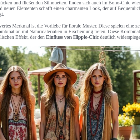
ücken und fließenden Silhouetten, finden sich auch im Boho-Chic wiede
d neuen Elementen schafft einen charmanten Look, der auf Bequemlich
t.
rtes Merkmal ist die Vorliebe für florale Muster. Diese spielen eine z
ombination mit Naturmaterialien in Erscheinung treten. Diese Kombinat
ylischen Effekt, der den
Einfluss von Hippie-Chic
deutlich widerspiege