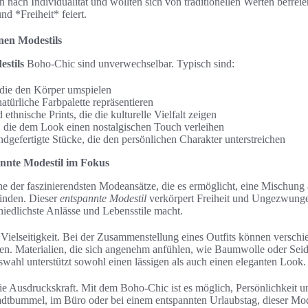
en nach Individualität und wollten sich von traditionellen Werten befrei
nd *Freiheit* feiert.
nen Modestils
stils
Boho-Chic sind unverwechselbar. Typisch sind:
 die den Körper umspielen
natürliche Farbpalette repräsentieren
ethnische Prints, die die kulturelle Vielfalt zeigen
 die dem Look einen nostalgischen Touch verleihen
dgefertigte Stücke, die den persönlichen Charakter unterstreichen
nnte Modestil im Fokus
ne der faszinierendsten Modeansätze, die es ermöglicht, eine Mischung
inden. Dieser
entspannte Modestil
verkörpert Freiheit und Ungezwunge
hiedlichste Anlässe und Lebensstile macht.
 Vielseitigkeit. Bei der Zusammenstellung eines Outfits können verschi
en. Materialien, die sich angenehm anfühlen, wie Baumwolle oder Seide
swahl unterstützt sowohl einen lässigen als auch einen eleganten Look.
die Ausdruckskraft. Mit dem Boho-Chic ist es möglich, Persönlichkeit un
adtbummel, im Büro oder bei einem entspannten Urlaubstag, dieser Mode