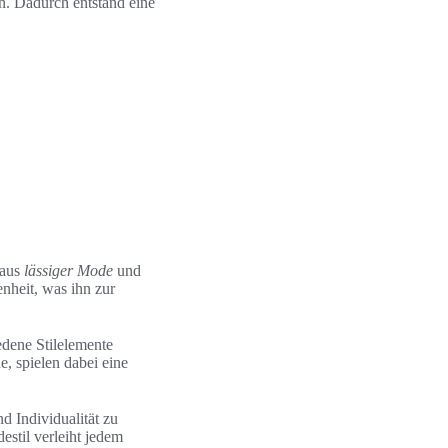
en. Dadurch entstand eine
 aus
lässiger Mode
und
nheit, was ihn zur
edene Stilelemente
, spielen dabei eine
d Individualität zu
stil verleiht jedem