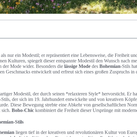
als nur ein Modestil; er repräsentiert eine Lebensweise, die Freiheit und 
enen Kulturen, spiegelt dieser entspannte Modestil den Wunsch nach me
n der Mode wider. Besonders die
lässige Mode
des
Bohemian
-Stils h
en Geschmacks entwickelt und erfreut sich eines großen Zuspruchs in 
gartiger Modestil, der durch seinen *relaxteren Style* hervorsticht. Er h
-Stils, der sich im 19. Jahrhundert entwickelte und von kreativen Köp
 wurde. Diese Bewegung strebte eine Abkehr von gesellschaftlichen Nor
t sich.
Boho-Chic
kombiniert die Freiheit dieser Ursprünge mit modern
emian-Stils
hemian
liegen tief in der kreativen und revolutionären Kultur von Eur