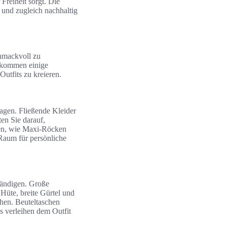
Freiheit sorgt. Die
h und zugleich nachhaltig
chmackvoll zu
e kommen einige
Outfits zu kreieren.
agen. Fließende Kleider
en Sie darauf,
gen, wie Maxi-Röcken
 Raum für persönliche
tändigen. Große
Hüte, breite Gürtel und
chen. Beuteltaschen
ls verleihen dem Outfit